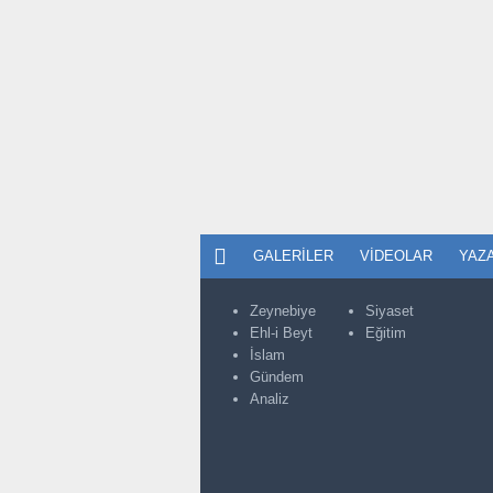
GALERILER
VIDEOLAR
YAZ
Zeynebiye
Siyaset
Ehl-i Beyt
Eğitim
İslam
Gündem
Analiz