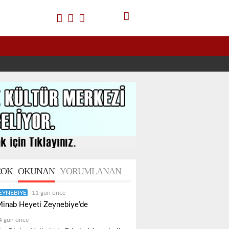
OK
OKUNAN
YORUMLANAN
EYNEBIYE
11 gün önce
inab Heyeti Zeynebiye’de
4 gün önce