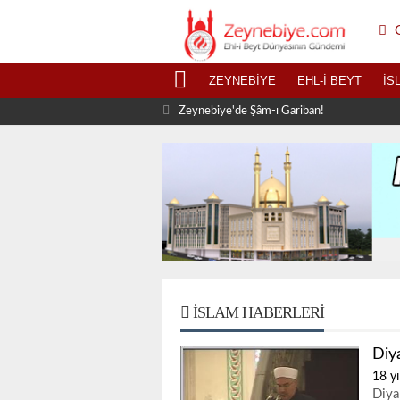
G
ZEYNEBIYE
EHL-I BEYT
İS
Zeynebiye'de Şâm-ı Gariban!
İSLAM HABERLERI
Diy
18 yı
Diya