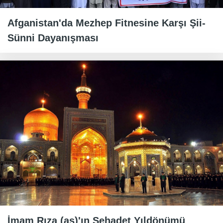
Afganistan'da Mezhep Fitnesine Karşı Şii-
Sünni Dayanışması
İmam Rıza (as)'ın Şehadet Yıldönümü