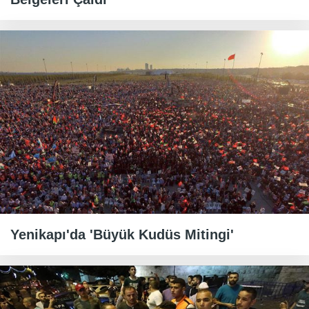
Yenikapı'da 'Büyük Kudüs Mitingi'