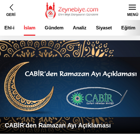
GERİ
MENÜ
Ehl-i
İslam
Gündem
Analiz
Siyaset
Eğitim
Beyt
CABİR'den Ramazan Ayı Açıklaması