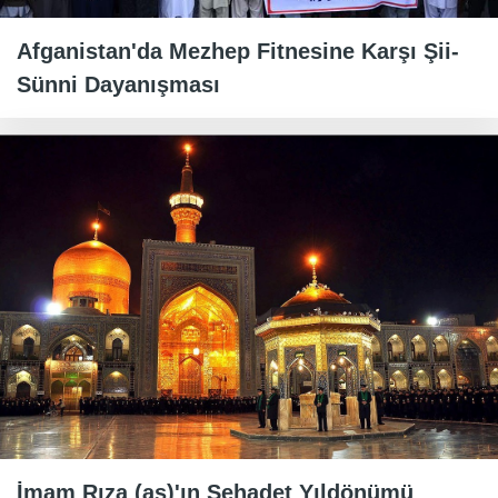
Afganistan'da Mezhep Fitnesine Karşı Şii-
Sünni Dayanışması
İmam Rıza (as)'ın Şehadet Yıldönümü