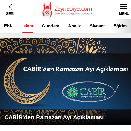
GERİ
MENÜ
Ehl-i
İslam
Gündem
Analiz
Siyaset
Eğitim
Beyt
CABİR'den Ramazan Ayı Açıklaması