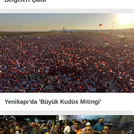
Yenikapı'da 'Büyük Kudüs Mitingi'