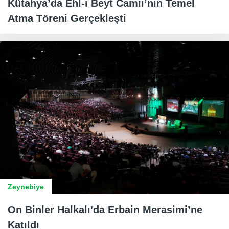
Kütahya’da Ehl-i Beyt Camii’nin Temel
Atma Töreni Gerçekleşti
Zeynebiye
On Binler Halkalı'da Erbain Merasimi’ne
Katıldı