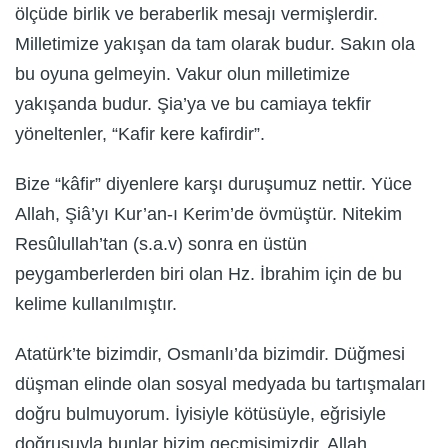
ölçüde birlik ve beraberlik mesajı vermişlerdir.
Milletimize yakışan da tam olarak budur. Sakın ola
bu oyuna gelmeyin. Vakur olun milletimize
yakışanda budur. Şia’ya ve bu camiaya tekfir
yöneltenler, “Kafir kere kafirdir”.
Bize “kâfir” diyenlere karşı duruşumuz nettir. Yüce
Allah, Şiâ’yı Kur’an-ı Kerim’de övmüştür. Nitekim
Resûlullah’tan (s.a.v) sonra en üstün
peygamberlerden biri olan Hz. İbrahim için de bu
kelime kullanılmıştır.
Atatürk’te bizimdir, Osmanlı’da bizimdir. Düğmesi
düşman elinde olan sosyal medyada bu tartışmaları
doğru bulmuyorum. İyisiyle kötüsüyle, eğrisiyle
doğrusuyla bunlar bizim geçmişimizdir. Allah