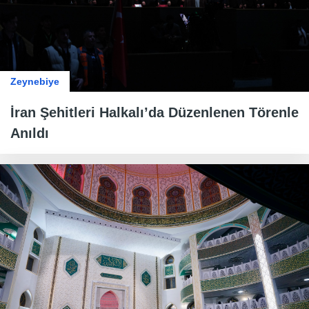
Zeynebiye
İran Şehitleri Halkalı’da Düzenlenen Törenle
Anıldı