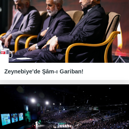
Zeynebiye'de Şâm-ı Gariban!