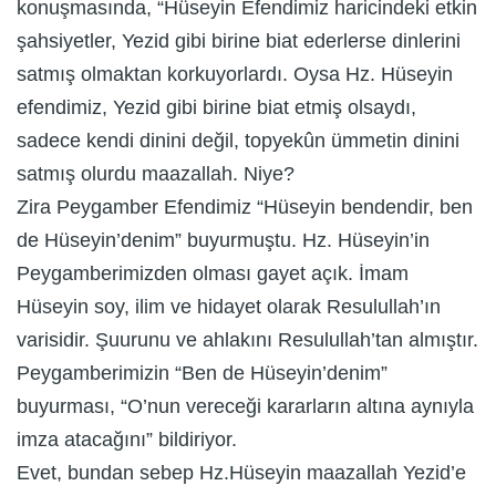
konuşmasında, “Hüseyin Efendimiz haricindeki etkin
şahsiyetler, Yezid gibi birine biat ederlerse dinlerini
satmış olmaktan korkuyorlardı. Oysa Hz. Hüseyin
efendimiz, Yezid gibi birine biat etmiş olsaydı,
sadece kendi dinini değil, topyekûn ümmetin dinini
satmış olurdu maazallah. Niye?
Zira Peygamber Efendimiz “Hüseyin bendendir, ben
de Hüseyin’denim” buyurmuştu. Hz. Hüseyin’in
Peygamberimizden olması gayet açık. İmam
Hüseyin soy, ilim ve hidayet olarak Resulullah’ın
varisidir. Şuurunu ve ahlakını Resulullah’tan almıştır.
Peygamberimizin “Ben de Hüseyin’denim”
buyurması, “O’nun vereceği kararların altına aynıyla
imza atacağını” bildiriyor.
Evet, bundan sebep Hz.Hüseyin maazallah Yezid’e