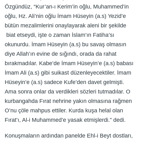
Özgündüz, “Kur’an-ı Kerim’in oğlu, Muhammed’in
oğlu, Hz. Ali’nin oğlu İmam Hüseyin (a.s) Yezid’e
bütün mezalimlerini onaylayarak aleni bir şekilde
biat etseydi, işte o zaman İslam’ın Fatiha’sı
okunurdu. İmam Hüseyin (a.s) bu savaş olmasın
diye Allah’ın evine de sığındı, orada da rahat
bırakmadılar. Kabe’de İmam Hüseyin’e (a.s) babası
İmam Ali (a.s) gibi suikast düzenleyecektiler. İmam
Hüseyin’e (a.s) sadece Kufe’den davet gelmişti.
Ama sonra onlar da verdikleri sözleri tutmadılar. O
kurbangahda Fırat nehrine yakın olmasına rağmen
O’nu çöle mahpus ettiler. Kurda kuşa helal olan
Fırat’ı, Al-i Muhammed’e yasak etmişlerdi.” dedi.
Konuşmaların ardından panelde Ehl-i Beyt dostları,