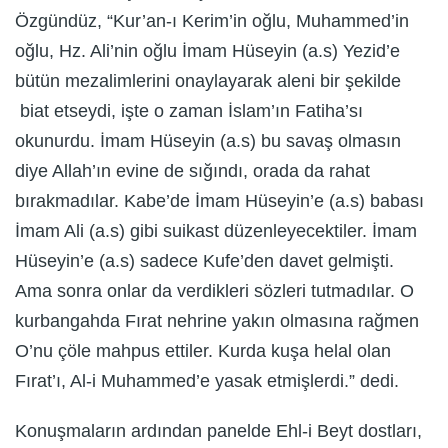
Özgündüz, “Kur’an-ı Kerim’in oğlu, Muhammed’in
oğlu, Hz. Ali’nin oğlu İmam Hüseyin (a.s) Yezid’e
bütün mezalimlerini onaylayarak aleni bir şekilde
biat etseydi, işte o zaman İslam’ın Fatiha’sı
okunurdu. İmam Hüseyin (a.s) bu savaş olmasın
diye Allah’ın evine de sığındı, orada da rahat
bırakmadılar. Kabe’de İmam Hüseyin’e (a.s) babası
İmam Ali (a.s) gibi suikast düzenleyecektiler. İmam
Hüseyin’e (a.s) sadece Kufe’den davet gelmişti.
Ama sonra onlar da verdikleri sözleri tutmadılar. O
kurbangahda Fırat nehrine yakın olmasına rağmen
O’nu çöle mahpus ettiler. Kurda kuşa helal olan
Fırat’ı, Al-i Muhammed’e yasak etmişlerdi.” dedi.
Konuşmaların ardından panelde Ehl-i Beyt dostları,