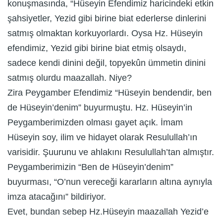
konuşmasında, “Hüseyin Efendimiz haricindeki etkin
şahsiyetler, Yezid gibi birine biat ederlerse dinlerini
satmış olmaktan korkuyorlardı. Oysa Hz. Hüseyin
efendimiz, Yezid gibi birine biat etmiş olsaydı,
sadece kendi dinini değil, topyekûn ümmetin dinini
satmış olurdu maazallah. Niye?
Zira Peygamber Efendimiz “Hüseyin bendendir, ben
de Hüseyin’denim” buyurmuştu. Hz. Hüseyin’in
Peygamberimizden olması gayet açık. İmam
Hüseyin soy, ilim ve hidayet olarak Resulullah’ın
varisidir. Şuurunu ve ahlakını Resulullah’tan almıştır.
Peygamberimizin “Ben de Hüseyin’denim”
buyurması, “O’nun vereceği kararların altına aynıyla
imza atacağını” bildiriyor.
Evet, bundan sebep Hz.Hüseyin maazallah Yezid’e