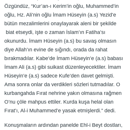
Özgündüz, “Kur’an-ı Kerim’in oğlu, Muhammed’in
oğlu, Hz. Ali’nin oğlu İmam Hüseyin (a.s) Yezid’e
bütün mezalimlerini onaylayarak aleni bir şekilde
biat etseydi, işte o zaman İslam’ın Fatiha’sı
okunurdu. İmam Hüseyin (a.s) bu savaş olmasın
diye Allah’ın evine de sığındı, orada da rahat
bırakmadılar. Kabe’de İmam Hüseyin’e (a.s) babası
İmam Ali (a.s) gibi suikast düzenleyecektiler. İmam
Hüseyin’e (a.s) sadece Kufe’den davet gelmişti.
Ama sonra onlar da verdikleri sözleri tutmadılar. O
kurbangahda Fırat nehrine yakın olmasına rağmen
O’nu çöle mahpus ettiler. Kurda kuşa helal olan
Fırat’ı, Al-i Muhammed’e yasak etmişlerdi.” dedi.
Konuşmaların ardından panelde Ehl-i Beyt dostları,