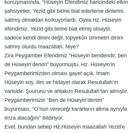
konuşmasında, “Hüseyin Efendimiz haricindeki etkin
şahsiyetler, Yezid gibi birine biat ederlerse dinlerini
satmış olmaktan korkuyorlardı. Oysa Hz. Hüseyin
efendimiz, Yezid gibi birine biat etmiş olsaydı,
sadece kendi dinini değil, topyekûn ümmetin dinini
satmış olurdu maazallah. Niye?
Zira Peygamber Efendimiz “Hüseyin bendendir, ben
de Hüseyin’denim” buyurmuştu. Hz. Hüseyin’in
Peygamberimizden olması gayet açık. İmam
Hüseyin soy, ilim ve hidayet olarak Resulullah’ın
varisidir. Şuurunu ve ahlakını Resulullah’tan almıştır.
Peygamberimizin “Ben de Hüseyin’denim”
buyurması, “O’nun vereceği kararların altına aynıyla
imza atacağını” bildiriyor.
Evet, bundan sebep Hz.Hüseyin maazallah Yezid’e