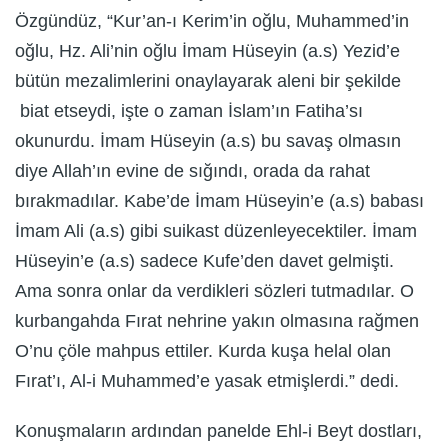
Özgündüz, “Kur’an-ı Kerim’in oğlu, Muhammed’in
oğlu, Hz. Ali’nin oğlu İmam Hüseyin (a.s) Yezid’e
bütün mezalimlerini onaylayarak aleni bir şekilde
biat etseydi, işte o zaman İslam’ın Fatiha’sı
okunurdu. İmam Hüseyin (a.s) bu savaş olmasın
diye Allah’ın evine de sığındı, orada da rahat
bırakmadılar. Kabe’de İmam Hüseyin’e (a.s) babası
İmam Ali (a.s) gibi suikast düzenleyecektiler. İmam
Hüseyin’e (a.s) sadece Kufe’den davet gelmişti.
Ama sonra onlar da verdikleri sözleri tutmadılar. O
kurbangahda Fırat nehrine yakın olmasına rağmen
O’nu çöle mahpus ettiler. Kurda kuşa helal olan
Fırat’ı, Al-i Muhammed’e yasak etmişlerdi.” dedi.
Konuşmaların ardından panelde Ehl-i Beyt dostları,