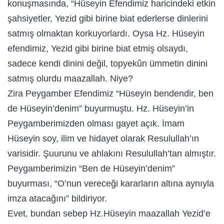
konuşmasında, “Hüseyin Efendimiz haricindeki etkin
şahsiyetler, Yezid gibi birine biat ederlerse dinlerini
satmış olmaktan korkuyorlardı. Oysa Hz. Hüseyin
efendimiz, Yezid gibi birine biat etmiş olsaydı,
sadece kendi dinini değil, topyekûn ümmetin dinini
satmış olurdu maazallah. Niye?
Zira Peygamber Efendimiz “Hüseyin bendendir, ben
de Hüseyin’denim” buyurmuştu. Hz. Hüseyin’in
Peygamberimizden olması gayet açık. İmam
Hüseyin soy, ilim ve hidayet olarak Resulullah’ın
varisidir. Şuurunu ve ahlakını Resulullah’tan almıştır.
Peygamberimizin “Ben de Hüseyin’denim”
buyurması, “O’nun vereceği kararların altına aynıyla
imza atacağını” bildiriyor.
Evet, bundan sebep Hz.Hüseyin maazallah Yezid’e