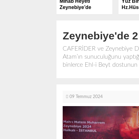
Minab Heyeti
Yüz Bin
Zeynebiye’de
Hz.Hüse
Lebbey
Zeynebiye'de 
CAFERİDER ve Zeynebiye Dern
Atam’ın sunuculuğunu yaptığ
binlerce Ehl-i Beyt dostunun 
09 Temmuz 2024