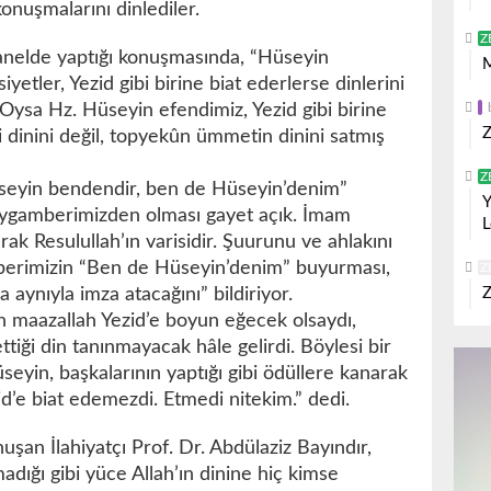
konuşmalarını dinlediler.
Z
anelde yaptığı konuşmasında, “Hüseyin
M
yetler, Yezid gibi birine biat ederlerse dinlerini
Oysa Hz. Hüseyin efendimiz, Yezid gibi birine
Z
i dinini değil, topyekûn ümmetin dinini satmış
Z
seyin bendendir, ben de Hüseyin’denim”
Y
ygamberimizden olması gayet açık. İmam
L
rak Resulullah’ın varisidir. Şuurunu ve ahlakını
mberimizin “Ben de Hüseyin’denim” buyurması,
Z
a aynıyla imza atacağını” bildiriyor.
Z
 maazallah Yezid’e boyun eğecek olsaydı,
tiği din tanınmayacak hâle gelirdi. Böylesi bir
eyin, başkalarının yaptığı gibi ödüllere kanarak
d’e biat edemezdi. Etmedi nitekim.” dedi.
şan İlahiyatçı Prof. Dr. Abdülaziz Bayındır,
dığı gibi yüce Allah’ın dinine hiç kimse