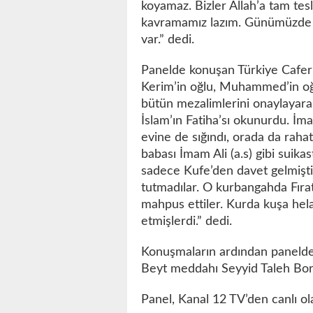
koyamaz. Bizler Allah’a tam tes
kavramamız lazım. Günümüzde 
var.” dedi.
Panelde konuşan Türkiye Caferil
Kerim’in oğlu, Muhammed’in oğlu
bütün mezalimlerini onaylayarak
İslam’ın Fatiha’sı okunurdu. İm
evine de sığındı, orada da raha
babası İmam Ali (a.s) gibi suika
sadece Kufe’den davet gelmişti.
tutmadılar. O kurbangahda Fıra
mahpus ettiler. Kurda kuşa hela
etmişlerdi.” dedi.
Konuşmaların ardından panelde E
Beyt meddahı Seyyid Taleh Bora
Panel, Kanal 12 TV’den canlı ol