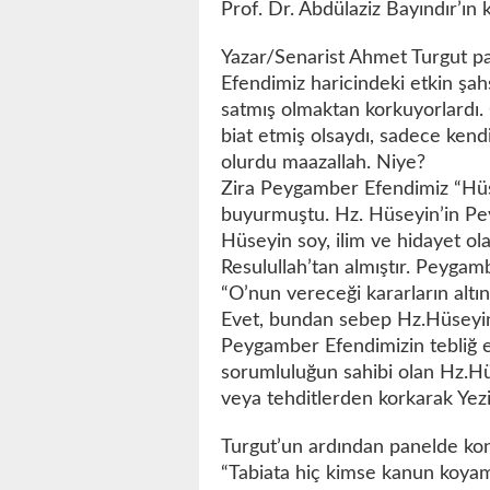
Prof. Dr. Abdülaziz Bayındır’ın 
Yazar/Senarist Ahmet Turgut p
Efendimiz haricindeki etkin şahsi
satmış olmaktan korkuyorlardı. 
biat etmiş olsaydı, sadece kend
olurdu maazallah. Niye?
Zira Peygamber Efendimiz “Hü
buyurmuştu. Hz. Hüseyin’in Pe
Hüseyin soy, ilim ve hidayet ola
Resulullah’tan almıştır. Peyga
“O’nun vereceği kararların altın
Evet, bundan sebep Hz.Hüseyin
Peygamber Efendimizin tebliğ et
sorumluluğun sahibi olan Hz.Hüs
veya tehditlerden korkarak Yezi
Turgut’un ardından panelde konu
“Tabiata hiç kimse kanun koyama