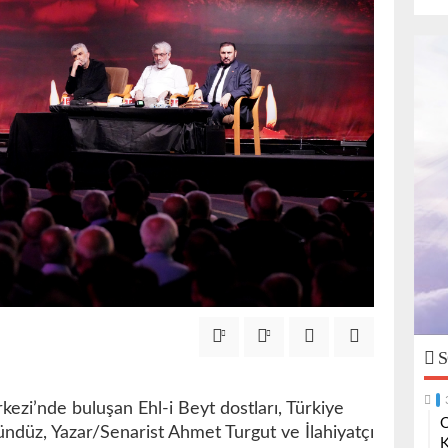
S
ezi’nde buluşan Ehl-i Beyt dostları, Türkiye
O
gündüz, Yazar/Senarist Ahmet Turgut ve İlahiyatçı
K