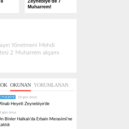
Zeynebiye'de 7
 8
Muharrem!
Yayın Yönetmeni Mehdi
rtesi 2 Muharrem akşamı
OK
OKUNAN
YORUMLANAN
EYNEBIYE
10 gün önce
inab Heyeti Zeynebiye’de
3 gün önce
n Binler Halkalı'da Erbain Merasimi’ne
atıldı