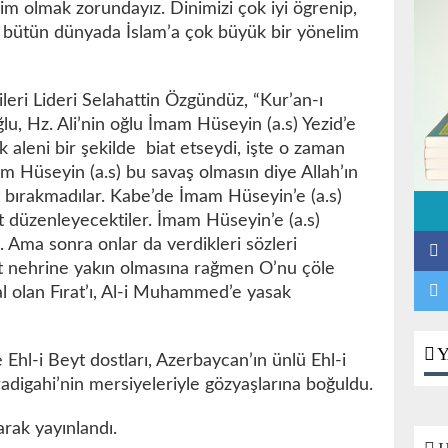
lim olmak zorundayız. Dinimizi çok iyi ögrenip,
bütün dünyada İslam’a çok büyük bir yönelim
eri Lideri Selahattin Özgündüz, “Kur’an-ı
, Hz. Ali’nin oğlu İmam Hüseyin (a.s) Yezid’e
 aleni bir şekilde biat etseydi, işte o zaman
am Hüseyin (a.s) bu savaş olmasın diye Allah’ın
t bırakmadılar. Kabe’de İmam Hüseyin’e (a.s)
st düzenleyecektiler. İmam Hüseyin’e (a.s)
 Ama sonra onlar da verdikleri sözleri
t nehrine yakın olmasına rağmen O’nu çöle
l olan Fırat’ı, Al-i Muhammed’e yasak
Y
hl-i Beyt dostları, Azerbaycan’ın ünlü Ehl-i
digahi’nin mersiyeleriyle gözyaşlarına boğuldu.
arak yayınlandı.