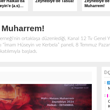
ler Halkalı’da
Zeynebiye'de Tasua!
Zeynebiye'de
yin'e (a.s)
Muharrem!
k Dedi
2 Muharrem!
eği'nin ortaklaşa düzenlediği, Kanal 12 Tv Genel 
ı “İmam Hüseyin ve Kerbela” paneli, 8 Temmuz Paza
katılımıyla başladı.
Ç
Z
M
O
K