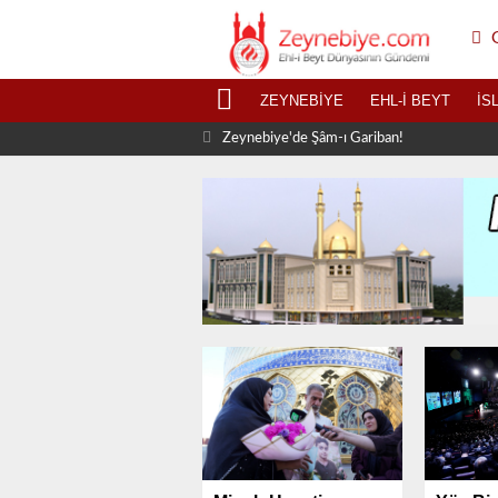
G
ZEYNEBIYE
EHL-I BEYT
İS
Zeynebiye'de Şâm-ı Gariban!