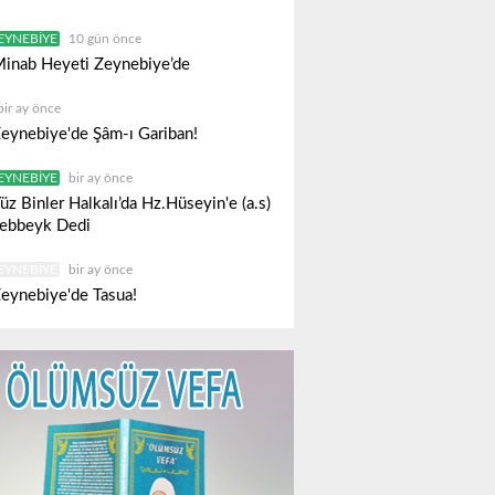
EYNEBIYE
10 gün önce
inab Heyeti Zeynebiye’de
bir ay önce
eynebiye'de Şâm-ı Gariban!
EYNEBIYE
bir ay önce
üz Binler Halkalı’da Hz.Hüseyin'e (a.s)
ebbeyk Dedi
EYNEBIYE
bir ay önce
eynebiye'de Tasua!