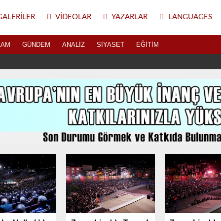
ALERILER
VIDEOLAR
YAZARLAR
LANGUAGES
LAM
GÜNDEM
ANALIZ
SIYASET
EĞITIM