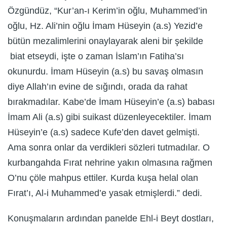
Özgündüz, “Kur’an-ı Kerim’in oğlu, Muhammed’in
oğlu, Hz. Ali’nin oğlu İmam Hüseyin (a.s) Yezid’e
bütün mezalimlerini onaylayarak aleni bir şekilde
biat etseydi, işte o zaman İslam’ın Fatiha’sı
okunurdu. İmam Hüseyin (a.s) bu savaş olmasın
diye Allah’ın evine de sığındı, orada da rahat
bırakmadılar. Kabe’de İmam Hüseyin’e (a.s) babası
İmam Ali (a.s) gibi suikast düzenleyecektiler. İmam
Hüseyin’e (a.s) sadece Kufe’den davet gelmişti.
Ama sonra onlar da verdikleri sözleri tutmadılar. O
kurbangahda Fırat nehrine yakın olmasına rağmen
O’nu çöle mahpus ettiler. Kurda kuşa helal olan
Fırat’ı, Al-i Muhammed’e yasak etmişlerdi.” dedi.
Konuşmaların ardından panelde Ehl-i Beyt dostları,