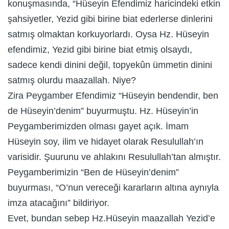
konuşmasında, “Hüseyin Efendimiz haricindeki etkin
şahsiyetler, Yezid gibi birine biat ederlerse dinlerini
satmış olmaktan korkuyorlardı. Oysa Hz. Hüseyin
efendimiz, Yezid gibi birine biat etmiş olsaydı,
sadece kendi dinini değil, topyekûn ümmetin dinini
satmış olurdu maazallah. Niye?
Zira Peygamber Efendimiz “Hüseyin bendendir, ben
de Hüseyin’denim” buyurmuştu. Hz. Hüseyin’in
Peygamberimizden olması gayet açık. İmam
Hüseyin soy, ilim ve hidayet olarak Resulullah’ın
varisidir. Şuurunu ve ahlakını Resulullah’tan almıştır.
Peygamberimizin “Ben de Hüseyin’denim”
buyurması, “O’nun vereceği kararların altına aynıyla
imza atacağını” bildiriyor.
Evet, bundan sebep Hz.Hüseyin maazallah Yezid’e