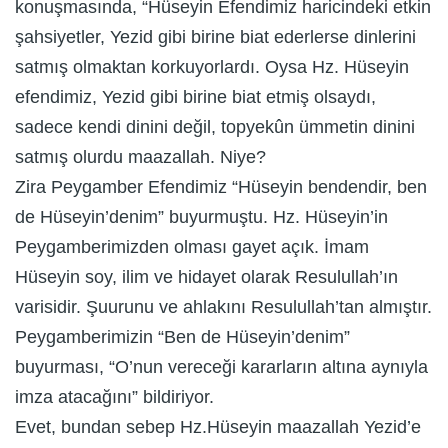
konuşmasında, “Hüseyin Efendimiz haricindeki etkin
şahsiyetler, Yezid gibi birine biat ederlerse dinlerini
satmış olmaktan korkuyorlardı. Oysa Hz. Hüseyin
efendimiz, Yezid gibi birine biat etmiş olsaydı,
sadece kendi dinini değil, topyekûn ümmetin dinini
satmış olurdu maazallah. Niye?
Zira Peygamber Efendimiz “Hüseyin bendendir, ben
de Hüseyin’denim” buyurmuştu. Hz. Hüseyin’in
Peygamberimizden olması gayet açık. İmam
Hüseyin soy, ilim ve hidayet olarak Resulullah’ın
varisidir. Şuurunu ve ahlakını Resulullah’tan almıştır.
Peygamberimizin “Ben de Hüseyin’denim”
buyurması, “O’nun vereceği kararların altına aynıyla
imza atacağını” bildiriyor.
Evet, bundan sebep Hz.Hüseyin maazallah Yezid’e