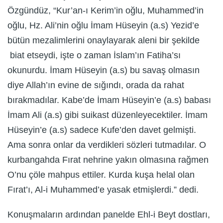
Özgündüz, “Kur’an-ı Kerim’in oğlu, Muhammed’in
oğlu, Hz. Ali’nin oğlu İmam Hüseyin (a.s) Yezid’e
bütün mezalimlerini onaylayarak aleni bir şekilde
biat etseydi, işte o zaman İslam’ın Fatiha’sı
okunurdu. İmam Hüseyin (a.s) bu savaş olmasın
diye Allah’ın evine de sığındı, orada da rahat
bırakmadılar. Kabe’de İmam Hüseyin’e (a.s) babası
İmam Ali (a.s) gibi suikast düzenleyecektiler. İmam
Hüseyin’e (a.s) sadece Kufe’den davet gelmişti.
Ama sonra onlar da verdikleri sözleri tutmadılar. O
kurbangahda Fırat nehrine yakın olmasına rağmen
O’nu çöle mahpus ettiler. Kurda kuşa helal olan
Fırat’ı, Al-i Muhammed’e yasak etmişlerdi.” dedi.
Konuşmaların ardından panelde Ehl-i Beyt dostları,