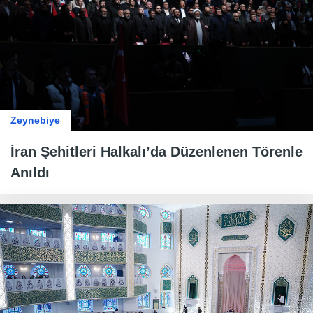
Zeynebiye
İran Şehitleri Halkalı’da Düzenlenen Törenle
Anıldı