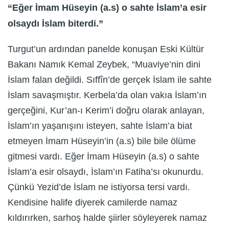
“Eğer İmam Hüseyin (a.s) o sahte İslam’a esir
olsaydı İslam biterdi.”
Turgut’un ardından panelde konuşan Eski Kültür
Bakanı Namık Kemal Zeybek, “Muaviye’nin dini
İslam falan değildi. Sıffîn’de gerçek İslam ile sahte
İslam savaşmıştır. Kerbela’da olan vakıa İslam’ın
gerçeğini, Kur’an-ı Kerim’i doğru olarak anlayan,
İslam’ın yaşanışını isteyen, sahte İslam’a biat
etmeyen İmam Hüseyin’in (a.s) bile bile ölüme
gitmesi vardı. Eğer İmam Hüseyin (a.s) o sahte
İslam’a esir olsaydı, İslam’ın Fatiha’sı okunurdu.
Çünkü Yezid’de İslam ne istiyorsa tersi vardı.
Kendisine halife diyerek camilerde namaz
kıldırırken, sarhoş halde şiirler söyleyerek namaz