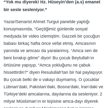
“Yok mu diyerek! Hz. Hüseyin’den (a.s) emanet
bir sesle sesleniyor.”
Yazar/Senarist Ahmet Turgut panelde yaptığı
konuşmasında, “Geçtiğimiz günlerde sosyal
medyada bir video izlemiştim. Gazzeli bir çocuğun
babası birkaç hafta önce vefat etmiş. Amcasının
yanında ve amcası da yaralanmış. “Amca sen de
beni bırakıp gitme” diyor! Bu çocuk Beytullah‘ın
örtüsüne yapışıp, “Amca yokluğunu ne çabuk
hissettirdin?” diyen Resulullah’tan bir hal paylaşıyor.
Bu çocuk belki de o vakayı duymamış. O çocuklar
Lübnan’daki, Pakistan’daki, Bosna’daki, İran’daki ve
Türkiye’deki amcalarına, dayılarına da sesleniyor. 2
milyar Müslüman’ın er kişisine amca-dayı diyerek