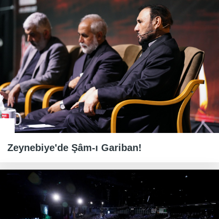
Zeynebiye'de Şâm-ı Gariban!