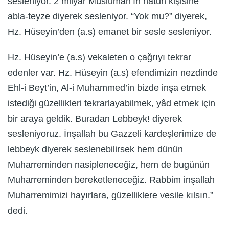
sesleniyor. 2 milyar Müslüman’ın hatun kişisine
abla-teyze diyerek sesleniyor. “Yok mu?” diyerek,
Hz. Hüseyin’den (a.s) emanet bir sesle sesleniyor.
Hz. Hüseyin’e (a.s) vekaleten o çağrıyı tekrar
edenler var. Hz. Hüseyin (a.s) efendimizin nezdinde
Ehl-i Beyt’in, Al-i Muhammed’in bizde inşa etmek
istediği güzellikleri tekrarlayabilmek, yâd etmek için
bir araya geldik. Buradan Lebbeyk! diyerek
sesleniyoruz. İnşallah bu Gazzeli kardeşlerimize de
lebbeyk diyerek seslenebilirsek hem dünün
Muharreminden nasipleneceğiz, hem de bugünün
Muharreminden bereketleneceğiz. Rabbim inşallah
Muharremimizi hayırlara, güzelliklere vesile kılsın.”
dedi.