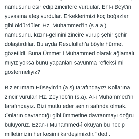
namusunu esir edip zincirlere vurdular. Ehl-i Beyt’in
yuvasına ateş vurdular. Erkeklerimizi koç boğazlar
gibi öldürdüler. Hz. Muhammed’in (s.a.a.)
namusunu, kızını-gelinini zincire vurup şehir şehir
dolaştırdılar. Bu ayda Resulullah’a böyle hürmet
gözetildi. Buna Ümmet-i Muhammed olarak ağlamalı
mıyız yoksa bunu yapanları savunma refleksi mi
göstermeliyiz?
Bizler İmam Hüseyin’in (a.s) tarafındayız! Kollarına
zincir vurulan Hz. Zeyneb’in (s.a), Al-i Muhammed’in
tarafındayız. Bizi mutlu eder senin safında olmak.
Onların davrandığı gibi ümmetine davranmayı doğru
buluyoruz. Ezan-ı Muhammed-î okuyan bu necip
milletimizin her kesimi kardeşimizdir.” dedi.