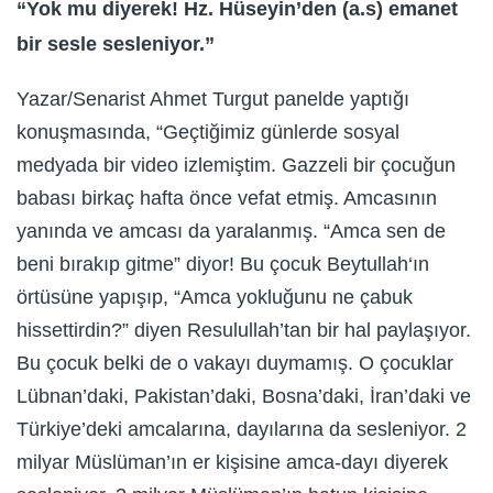
“Yok mu diyerek! Hz. Hüseyin’den (a.s) emanet
bir sesle sesleniyor.”
Yazar/Senarist Ahmet Turgut panelde yaptığı
konuşmasında, “Geçtiğimiz günlerde sosyal
medyada bir video izlemiştim. Gazzeli bir çocuğun
babası birkaç hafta önce vefat etmiş. Amcasının
yanında ve amcası da yaralanmış. “Amca sen de
beni bırakıp gitme” diyor! Bu çocuk Beytullah‘ın
örtüsüne yapışıp, “Amca yokluğunu ne çabuk
hissettirdin?” diyen Resulullah’tan bir hal paylaşıyor.
Bu çocuk belki de o vakayı duymamış. O çocuklar
Lübnan’daki, Pakistan’daki, Bosna’daki, İran’daki ve
Türkiye’deki amcalarına, dayılarına da sesleniyor. 2
milyar Müslüman’ın er kişisine amca-dayı diyerek