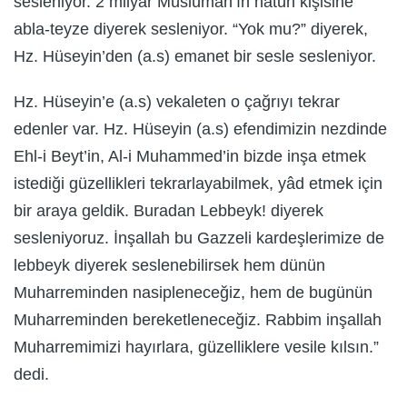
sesleniyor. 2 milyar Müslüman’ın hatun kişisine
abla-teyze diyerek sesleniyor. “Yok mu?” diyerek,
Hz. Hüseyin’den (a.s) emanet bir sesle sesleniyor.
Hz. Hüseyin’e (a.s) vekaleten o çağrıyı tekrar
edenler var. Hz. Hüseyin (a.s) efendimizin nezdinde
Ehl-i Beyt’in, Al-i Muhammed’in bizde inşa etmek
istediği güzellikleri tekrarlayabilmek, yâd etmek için
bir araya geldik. Buradan Lebbeyk! diyerek
sesleniyoruz. İnşallah bu Gazzeli kardeşlerimize de
lebbeyk diyerek seslenebilirsek hem dünün
Muharreminden nasipleneceğiz, hem de bugünün
Muharreminden bereketleneceğiz. Rabbim inşallah
Muharremimizi hayırlara, güzelliklere vesile kılsın.”
dedi.