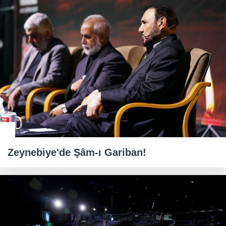
Zeynebiye'de Şâm-ı Gariban!