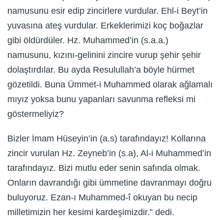
namusunu esir edip zincirlere vurdular. Ehl-i Beyt’in
yuvasına ateş vurdular. Erkeklerimizi koç boğazlar
gibi öldürdüler. Hz. Muhammed’in (s.a.a.)
namusunu, kızını-gelinini zincire vurup şehir şehir
dolaştırdılar. Bu ayda Resulullah’a böyle hürmet
gözetildi. Buna Ümmet-i Muhammed olarak ağlamalı
mıyız yoksa bunu yapanları savunma refleksi mi
göstermeliyiz?
Bizler İmam Hüseyin’in (a.s) tarafındayız! Kollarına
zincir vurulan Hz. Zeyneb’in (s.a), Al-i Muhammed’in
tarafındayız. Bizi mutlu eder senin safında olmak.
Onların davrandığı gibi ümmetine davranmayı doğru
buluyoruz. Ezan-ı Muhammed-î okuyan bu necip
milletimizin her kesimi kardeşimizdir.” dedi.