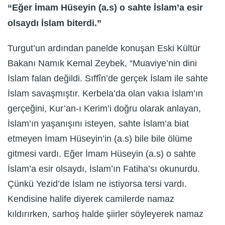
“Eğer İmam Hüseyin (a.s) o sahte İslam’a esir
olsaydı İslam biterdi.”
Turgut’un ardından panelde konuşan Eski Kültür
Bakanı Namık Kemal Zeybek, “Muaviye’nin dini
İslam falan değildi. Sıffîn’de gerçek İslam ile sahte
İslam savaşmıştır. Kerbela’da olan vakıa İslam’ın
gerçeğini, Kur’an-ı Kerim’i doğru olarak anlayan,
İslam’ın yaşanışını isteyen, sahte İslam’a biat
etmeyen İmam Hüseyin’in (a.s) bile bile ölüme
gitmesi vardı. Eğer İmam Hüseyin (a.s) o sahte
İslam’a esir olsaydı, İslam’ın Fatiha’sı okunurdu.
Çünkü Yezid’de İslam ne istiyorsa tersi vardı.
Kendisine halife diyerek camilerde namaz
kıldırırken, sarhoş halde şiirler söyleyerek namaz