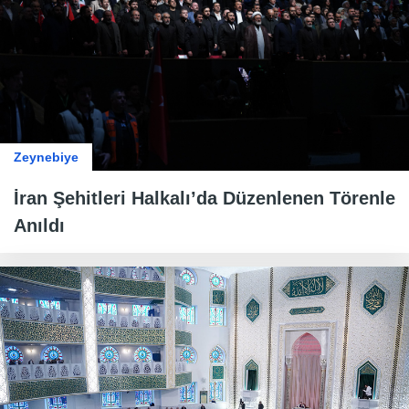
Zeynebiye
İran Şehitleri Halkalı’da Düzenlenen Törenle
Anıldı