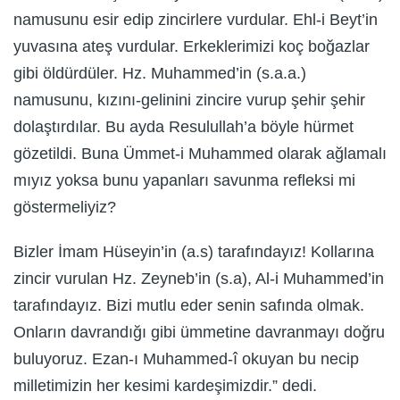
namusunu esir edip zincirlere vurdular. Ehl-i Beyt’in
yuvasına ateş vurdular. Erkeklerimizi koç boğazlar
gibi öldürdüler. Hz. Muhammed’in (s.a.a.)
namusunu, kızını-gelinini zincire vurup şehir şehir
dolaştırdılar. Bu ayda Resulullah’a böyle hürmet
gözetildi. Buna Ümmet-i Muhammed olarak ağlamalı
mıyız yoksa bunu yapanları savunma refleksi mi
göstermeliyiz?
Bizler İmam Hüseyin’in (a.s) tarafındayız! Kollarına
zincir vurulan Hz. Zeyneb’in (s.a), Al-i Muhammed’in
tarafındayız. Bizi mutlu eder senin safında olmak.
Onların davrandığı gibi ümmetine davranmayı doğru
buluyoruz. Ezan-ı Muhammed-î okuyan bu necip
milletimizin her kesimi kardeşimizdir.” dedi.