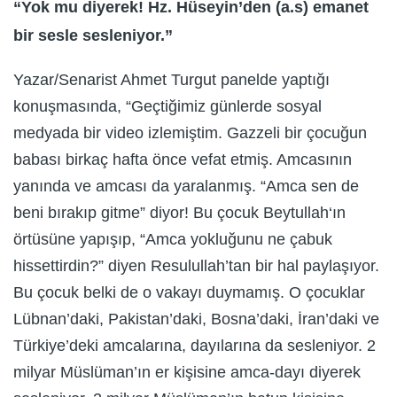
“Yok mu diyerek! Hz. Hüseyin’den (a.s) emanet
bir sesle sesleniyor.”
Yazar/Senarist Ahmet Turgut panelde yaptığı
konuşmasında, “Geçtiğimiz günlerde sosyal
medyada bir video izlemiştim. Gazzeli bir çocuğun
babası birkaç hafta önce vefat etmiş. Amcasının
yanında ve amcası da yaralanmış. “Amca sen de
beni bırakıp gitme” diyor! Bu çocuk Beytullah‘ın
örtüsüne yapışıp, “Amca yokluğunu ne çabuk
hissettirdin?” diyen Resulullah’tan bir hal paylaşıyor.
Bu çocuk belki de o vakayı duymamış. O çocuklar
Lübnan’daki, Pakistan’daki, Bosna’daki, İran’daki ve
Türkiye’deki amcalarına, dayılarına da sesleniyor. 2
milyar Müslüman’ın er kişisine amca-dayı diyerek