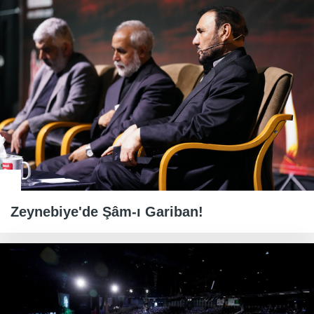
Zeynebiye'de Şâm-ı Gariban!