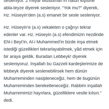
sesleniyor. 2 milyar Müslüman’ın hatun kişisine
abla-teyze diyerek sesleniyor. “Yok mu?” diyerek,
Hz. Hüseyin’den (a.s) emanet bir sesle sesleniyor.
Hz. Hüseyin’e (a.s) vekaleten o çağrıyı tekrar
edenler var. Hz. Hüseyin (a.s) efendimizin nezdinde
Ehl-i Beyt’in, Al-i Muhammed’in bizde inşa etmek
istediği güzellikleri tekrarlayabilmek, yâd etmek için
bir araya geldik. Buradan Lebbeyk! diyerek
sesleniyoruz. İnşallah bu Gazzeli kardeşlerimize de
lebbeyk diyerek seslenebilirsek hem dünün
Muharreminden nasipleneceğiz, hem de bugünün
Muharreminden bereketleneceğiz. Rabbim inşallah
Muharremimizi hayırlara, güzelliklere vesile kılsın.”
dedi.