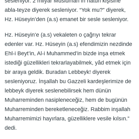
sesleniyor. 2 milyar Müslüman’ın hatun kişisine
abla-teyze diyerek sesleniyor. “Yok mu?” diyerek,
Hz. Hüseyin’den (a.s) emanet bir sesle sesleniyor.
Hz. Hüseyin’e (a.s) vekaleten o çağrıyı tekrar
edenler var. Hz. Hüseyin (a.s) efendimizin nezdinde
Ehl-i Beyt’in, Al-i Muhammed’in bizde inşa etmek
istediği güzellikleri tekrarlayabilmek, yâd etmek için
bir araya geldik. Buradan Lebbeyk! diyerek
sesleniyoruz. İnşallah bu Gazzeli kardeşlerimize de
lebbeyk diyerek seslenebilirsek hem dünün
Muharreminden nasipleneceğiz, hem de bugünün
Muharreminden bereketleneceğiz. Rabbim inşallah
Muharremimizi hayırlara, güzelliklere vesile kılsın.”
dedi.