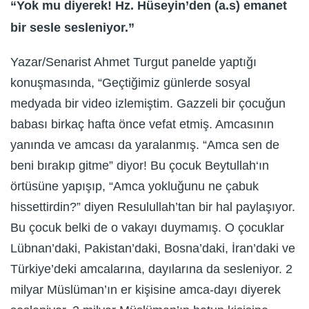
“Yok mu diyerek! Hz. Hüseyin’den (a.s) emanet
bir sesle sesleniyor.”
Yazar/Senarist Ahmet Turgut panelde yaptığı
konuşmasında, “Geçtiğimiz günlerde sosyal
medyada bir video izlemiştim. Gazzeli bir çocuğun
babası birkaç hafta önce vefat etmiş. Amcasının
yanında ve amcası da yaralanmış. “Amca sen de
beni bırakıp gitme” diyor! Bu çocuk Beytullah‘ın
örtüsüne yapışıp, “Amca yokluğunu ne çabuk
hissettirdin?” diyen Resulullah’tan bir hal paylaşıyor.
Bu çocuk belki de o vakayı duymamış. O çocuklar
Lübnan’daki, Pakistan’daki, Bosna’daki, İran’daki ve
Türkiye’deki amcalarına, dayılarına da sesleniyor. 2
milyar Müslüman’ın er kişisine amca-dayı diyerek