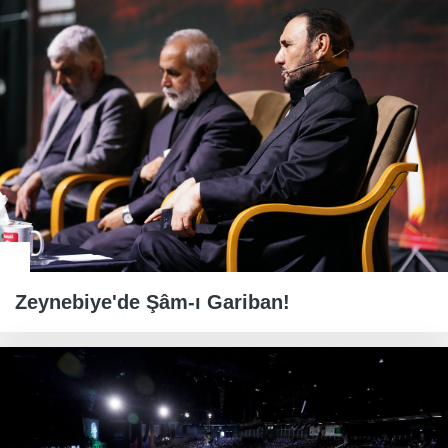
Zeynebiye'de Şâm-ı Gariban!