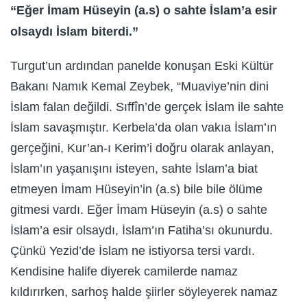
“Eğer İmam Hüseyin (a.s) o sahte İslam’a esir
olsaydı İslam biterdi.”
Turgut’un ardından panelde konuşan Eski Kültür
Bakanı Namık Kemal Zeybek, “Muaviye’nin dini
İslam falan değildi. Sıffîn’de gerçek İslam ile sahte
İslam savaşmıştır. Kerbela’da olan vakıa İslam’ın
gerçeğini, Kur’an-ı Kerim’i doğru olarak anlayan,
İslam’ın yaşanışını isteyen, sahte İslam’a biat
etmeyen İmam Hüseyin’in (a.s) bile bile ölüme
gitmesi vardı. Eğer İmam Hüseyin (a.s) o sahte
İslam’a esir olsaydı, İslam’ın Fatiha’sı okunurdu.
Çünkü Yezid’de İslam ne istiyorsa tersi vardı.
Kendisine halife diyerek camilerde namaz
kıldırırken, sarhoş halde şiirler söyleyerek namaz