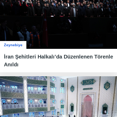
Zeynebiye
İran Şehitleri Halkalı’da Düzenlenen Törenle
Anıldı