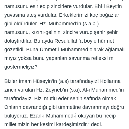
namusunu esir edip zincirlere vurdular. Ehl-i Beyt’in
yuvasına ateş vurdular. Erkeklerimizi koç boğazlar
gibi öldürdüler. Hz. Muhammed’in (s.a.a.)
namusunu, kızını-gelinini zincire vurup şehir şehir
dolaştırdılar. Bu ayda Resulullah’a böyle hürmet
gözetildi. Buna Ümmet-i Muhammed olarak ağlamalı
mıyız yoksa bunu yapanları savunma refleksi mi
göstermeliyiz?
Bizler İmam Hüseyin’in (a.s) tarafındayız! Kollarına
zincir vurulan Hz. Zeyneb’in (s.a), Al-i Muhammed’in
tarafındayız. Bizi mutlu eder senin safında olmak.
Onların davrandığı gibi ümmetine davranmayı doğru
buluyoruz. Ezan-ı Muhammed-î okuyan bu necip
milletimizin her kesimi kardeşimizdir.” dedi.