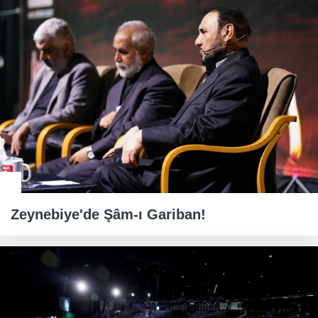
Zeynebiye'de Şâm-ı Gariban!