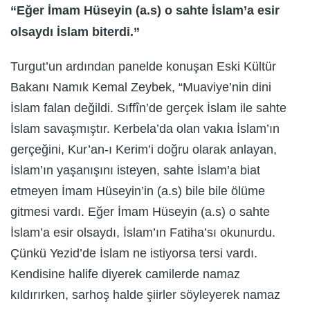
“Eğer İmam Hüseyin (a.s) o sahte İslam’a esir
olsaydı İslam biterdi.”
Turgut’un ardından panelde konuşan Eski Kültür
Bakanı Namık Kemal Zeybek, “Muaviye’nin dini
İslam falan değildi. Sıffîn’de gerçek İslam ile sahte
İslam savaşmıştır. Kerbela’da olan vakıa İslam’ın
gerçeğini, Kur’an-ı Kerim’i doğru olarak anlayan,
İslam’ın yaşanışını isteyen, sahte İslam’a biat
etmeyen İmam Hüseyin’in (a.s) bile bile ölüme
gitmesi vardı. Eğer İmam Hüseyin (a.s) o sahte
İslam’a esir olsaydı, İslam’ın Fatiha’sı okunurdu.
Çünkü Yezid’de İslam ne istiyorsa tersi vardı.
Kendisine halife diyerek camilerde namaz
kıldırırken, sarhoş halde şiirler söyleyerek namaz