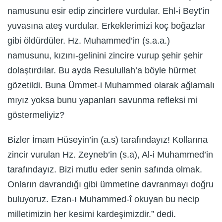
namusunu esir edip zincirlere vurdular. Ehl-i Beyt’in
yuvasına ateş vurdular. Erkeklerimizi koç boğazlar
gibi öldürdüler. Hz. Muhammed’in (s.a.a.)
namusunu, kızını-gelinini zincire vurup şehir şehir
dolaştırdılar. Bu ayda Resulullah’a böyle hürmet
gözetildi. Buna Ümmet-i Muhammed olarak ağlamalı
mıyız yoksa bunu yapanları savunma refleksi mi
göstermeliyiz?
Bizler İmam Hüseyin’in (a.s) tarafındayız! Kollarına
zincir vurulan Hz. Zeyneb’in (s.a), Al-i Muhammed’in
tarafındayız. Bizi mutlu eder senin safında olmak.
Onların davrandığı gibi ümmetine davranmayı doğru
buluyoruz. Ezan-ı Muhammed-î okuyan bu necip
milletimizin her kesimi kardeşimizdir.” dedi.