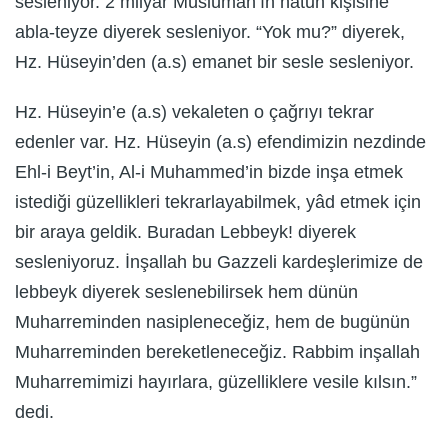
sesleniyor. 2 milyar Müslüman’ın hatun kişisine
abla-teyze diyerek sesleniyor. “Yok mu?” diyerek,
Hz. Hüseyin’den (a.s) emanet bir sesle sesleniyor.
Hz. Hüseyin’e (a.s) vekaleten o çağrıyı tekrar
edenler var. Hz. Hüseyin (a.s) efendimizin nezdinde
Ehl-i Beyt’in, Al-i Muhammed’in bizde inşa etmek
istediği güzellikleri tekrarlayabilmek, yâd etmek için
bir araya geldik. Buradan Lebbeyk! diyerek
sesleniyoruz. İnşallah bu Gazzeli kardeşlerimize de
lebbeyk diyerek seslenebilirsek hem dünün
Muharreminden nasipleneceğiz, hem de bugünün
Muharreminden bereketleneceğiz. Rabbim inşallah
Muharremimizi hayırlara, güzelliklere vesile kılsın.”
dedi.