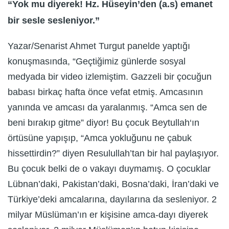
“Yok mu diyerek! Hz. Hüseyin’den (a.s) emanet
bir sesle sesleniyor.”
Yazar/Senarist Ahmet Turgut panelde yaptığı
konuşmasında, “Geçtiğimiz günlerde sosyal
medyada bir video izlemiştim. Gazzeli bir çocuğun
babası birkaç hafta önce vefat etmiş. Amcasının
yanında ve amcası da yaralanmış. “Amca sen de
beni bırakıp gitme” diyor! Bu çocuk Beytullah‘ın
örtüsüne yapışıp, “Amca yokluğunu ne çabuk
hissettirdin?” diyen Resulullah’tan bir hal paylaşıyor.
Bu çocuk belki de o vakayı duymamış. O çocuklar
Lübnan’daki, Pakistan’daki, Bosna’daki, İran’daki ve
Türkiye’deki amcalarına, dayılarına da sesleniyor. 2
milyar Müslüman’ın er kişisine amca-dayı diyerek