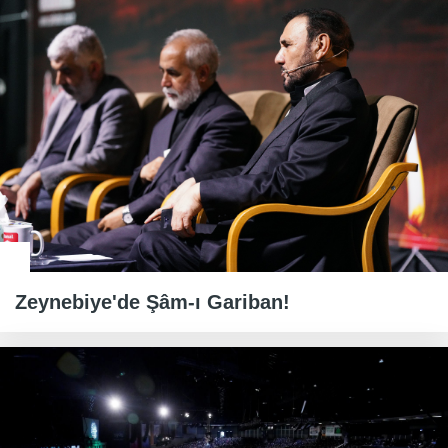
Zeynebiye'de Şâm-ı Gariban!