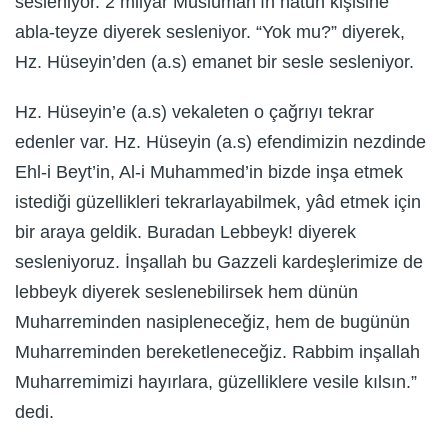
sesleniyor. 2 milyar Müslüman’ın hatun kişisine
abla-teyze diyerek sesleniyor. “Yok mu?” diyerek,
Hz. Hüseyin’den (a.s) emanet bir sesle sesleniyor.
Hz. Hüseyin’e (a.s) vekaleten o çağrıyı tekrar
edenler var. Hz. Hüseyin (a.s) efendimizin nezdinde
Ehl-i Beyt’in, Al-i Muhammed’in bizde inşa etmek
istediği güzellikleri tekrarlayabilmek, yâd etmek için
bir araya geldik. Buradan Lebbeyk! diyerek
sesleniyoruz. İnşallah bu Gazzeli kardeşlerimize de
lebbeyk diyerek seslenebilirsek hem dünün
Muharreminden nasipleneceğiz, hem de bugünün
Muharreminden bereketleneceğiz. Rabbim inşallah
Muharremimizi hayırlara, güzelliklere vesile kılsın.”
dedi.