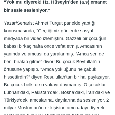
“Yok mu diyerek! Hz. Hüseyin’den (a.s) emanet
bir sesle sesleniyor.”
Yazar/Senarist Ahmet Turgut panelde yaptığı
konuşmasında, “Geçtiğimiz günlerde sosyal
medyada bir video izlemiştim. Gazzeli bir çocuğun
babası birkaç hafta önce vefat etmiş. Amcasının
yanında ve amcası da yaralanmış. “Amca sen de
beni bırakıp gitme” diyor! Bu çocuk Beytullah‘ın
örtüsüne yapışıp, “Amca yokluğunu ne çabuk
hissettirdin?” diyen Resulullah’tan bir hal paylaşıyor.
Bu çocuk belki de o vakayı duymamış. O çocuklar
Lübnan’daki, Pakistan’daki, Bosna’daki, İran’daki ve
Türkiye’deki amcalarına, dayılarına da sesleniyor. 2
milyar Müslüman’ın er kişisine amca-dayı diyerek