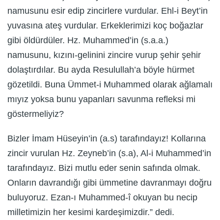
namusunu esir edip zincirlere vurdular. Ehl-i Beyt’in
yuvasına ateş vurdular. Erkeklerimizi koç boğazlar
gibi öldürdüler. Hz. Muhammed’in (s.a.a.)
namusunu, kızını-gelinini zincire vurup şehir şehir
dolaştırdılar. Bu ayda Resulullah’a böyle hürmet
gözetildi. Buna Ümmet-i Muhammed olarak ağlamalı
mıyız yoksa bunu yapanları savunma refleksi mi
göstermeliyiz?
Bizler İmam Hüseyin’in (a.s) tarafındayız! Kollarına
zincir vurulan Hz. Zeyneb’in (s.a), Al-i Muhammed’in
tarafındayız. Bizi mutlu eder senin safında olmak.
Onların davrandığı gibi ümmetine davranmayı doğru
buluyoruz. Ezan-ı Muhammed-î okuyan bu necip
milletimizin her kesimi kardeşimizdir.” dedi.