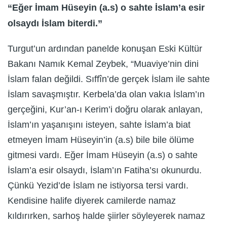
“Eğer İmam Hüseyin (a.s) o sahte İslam’a esir
olsaydı İslam biterdi.”
Turgut’un ardından panelde konuşan Eski Kültür
Bakanı Namık Kemal Zeybek, “Muaviye’nin dini
İslam falan değildi. Sıffîn’de gerçek İslam ile sahte
İslam savaşmıştır. Kerbela’da olan vakıa İslam’ın
gerçeğini, Kur’an-ı Kerim’i doğru olarak anlayan,
İslam’ın yaşanışını isteyen, sahte İslam’a biat
etmeyen İmam Hüseyin’in (a.s) bile bile ölüme
gitmesi vardı. Eğer İmam Hüseyin (a.s) o sahte
İslam’a esir olsaydı, İslam’ın Fatiha’sı okunurdu.
Çünkü Yezid’de İslam ne istiyorsa tersi vardı.
Kendisine halife diyerek camilerde namaz
kıldırırken, sarhoş halde şiirler söyleyerek namaz