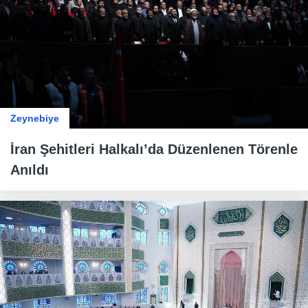
Zeynebiye
İran Şehitleri Halkalı’da Düzenlenen Törenle
Anıldı