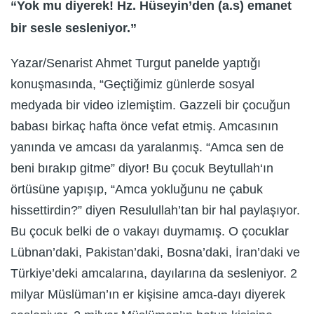
“Yok mu diyerek! Hz. Hüseyin’den (a.s) emanet
bir sesle sesleniyor.”
Yazar/Senarist Ahmet Turgut panelde yaptığı
konuşmasında, “Geçtiğimiz günlerde sosyal
medyada bir video izlemiştim. Gazzeli bir çocuğun
babası birkaç hafta önce vefat etmiş. Amcasının
yanında ve amcası da yaralanmış. “Amca sen de
beni bırakıp gitme” diyor! Bu çocuk Beytullah‘ın
örtüsüne yapışıp, “Amca yokluğunu ne çabuk
hissettirdin?” diyen Resulullah’tan bir hal paylaşıyor.
Bu çocuk belki de o vakayı duymamış. O çocuklar
Lübnan’daki, Pakistan’daki, Bosna’daki, İran’daki ve
Türkiye’deki amcalarına, dayılarına da sesleniyor. 2
milyar Müslüman’ın er kişisine amca-dayı diyerek