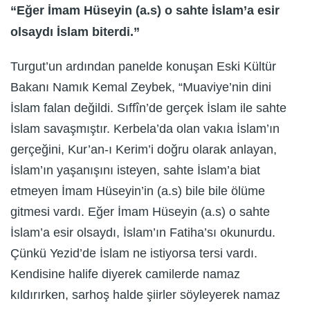
“Eğer İmam Hüseyin (a.s) o sahte İslam’a esir
olsaydı İslam biterdi.”
Turgut’un ardından panelde konuşan Eski Kültür
Bakanı Namık Kemal Zeybek, “Muaviye’nin dini
İslam falan değildi. Sıffîn’de gerçek İslam ile sahte
İslam savaşmıştır. Kerbela’da olan vakıa İslam’ın
gerçeğini, Kur’an-ı Kerim’i doğru olarak anlayan,
İslam’ın yaşanışını isteyen, sahte İslam’a biat
etmeyen İmam Hüseyin’in (a.s) bile bile ölüme
gitmesi vardı. Eğer İmam Hüseyin (a.s) o sahte
İslam’a esir olsaydı, İslam’ın Fatiha’sı okunurdu.
Çünkü Yezid’de İslam ne istiyorsa tersi vardı.
Kendisine halife diyerek camilerde namaz
kıldırırken, sarhoş halde şiirler söyleyerek namaz