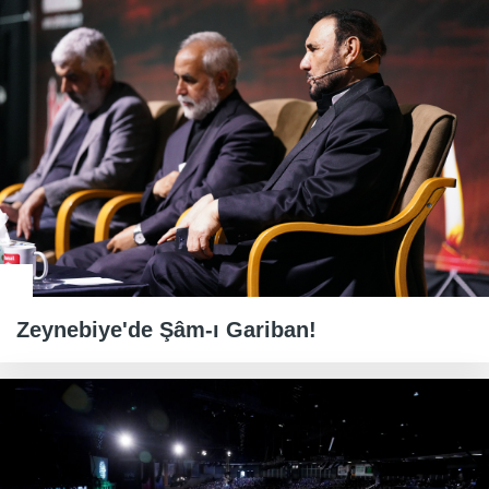
Zeynebiye'de Şâm-ı Gariban!