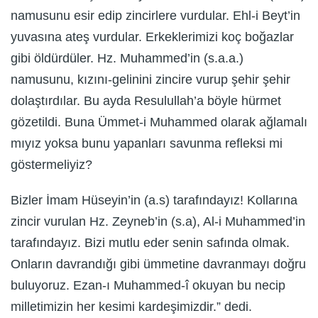
namusunu esir edip zincirlere vurdular. Ehl-i Beyt’in
yuvasına ateş vurdular. Erkeklerimizi koç boğazlar
gibi öldürdüler. Hz. Muhammed’in (s.a.a.)
namusunu, kızını-gelinini zincire vurup şehir şehir
dolaştırdılar. Bu ayda Resulullah’a böyle hürmet
gözetildi. Buna Ümmet-i Muhammed olarak ağlamalı
mıyız yoksa bunu yapanları savunma refleksi mi
göstermeliyiz?
Bizler İmam Hüseyin’in (a.s) tarafındayız! Kollarına
zincir vurulan Hz. Zeyneb’in (s.a), Al-i Muhammed’in
tarafındayız. Bizi mutlu eder senin safında olmak.
Onların davrandığı gibi ümmetine davranmayı doğru
buluyoruz. Ezan-ı Muhammed-î okuyan bu necip
milletimizin her kesimi kardeşimizdir.” dedi.