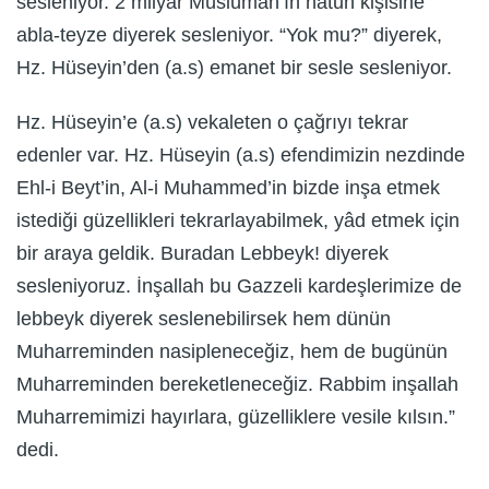
sesleniyor. 2 milyar Müslüman’ın hatun kişisine
abla-teyze diyerek sesleniyor. “Yok mu?” diyerek,
Hz. Hüseyin’den (a.s) emanet bir sesle sesleniyor.
Hz. Hüseyin’e (a.s) vekaleten o çağrıyı tekrar
edenler var. Hz. Hüseyin (a.s) efendimizin nezdinde
Ehl-i Beyt’in, Al-i Muhammed’in bizde inşa etmek
istediği güzellikleri tekrarlayabilmek, yâd etmek için
bir araya geldik. Buradan Lebbeyk! diyerek
sesleniyoruz. İnşallah bu Gazzeli kardeşlerimize de
lebbeyk diyerek seslenebilirsek hem dünün
Muharreminden nasipleneceğiz, hem de bugünün
Muharreminden bereketleneceğiz. Rabbim inşallah
Muharremimizi hayırlara, güzelliklere vesile kılsın.”
dedi.