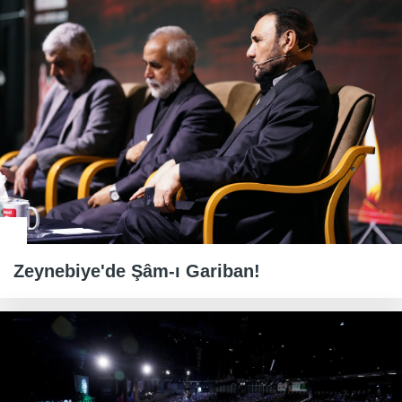
Zeynebiye'de Şâm-ı Gariban!