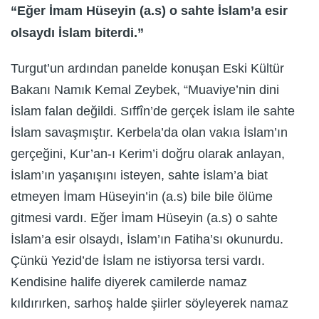
“Eğer İmam Hüseyin (a.s) o sahte İslam’a esir
olsaydı İslam biterdi.”
Turgut’un ardından panelde konuşan Eski Kültür
Bakanı Namık Kemal Zeybek, “Muaviye’nin dini
İslam falan değildi. Sıffîn’de gerçek İslam ile sahte
İslam savaşmıştır. Kerbela’da olan vakıa İslam’ın
gerçeğini, Kur’an-ı Kerim’i doğru olarak anlayan,
İslam’ın yaşanışını isteyen, sahte İslam’a biat
etmeyen İmam Hüseyin’in (a.s) bile bile ölüme
gitmesi vardı. Eğer İmam Hüseyin (a.s) o sahte
İslam’a esir olsaydı, İslam’ın Fatiha’sı okunurdu.
Çünkü Yezid’de İslam ne istiyorsa tersi vardı.
Kendisine halife diyerek camilerde namaz
kıldırırken, sarhoş halde şiirler söyleyerek namaz