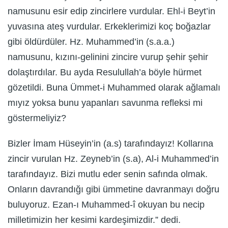
namusunu esir edip zincirlere vurdular. Ehl-i Beyt’in
yuvasına ateş vurdular. Erkeklerimizi koç boğazlar
gibi öldürdüler. Hz. Muhammed’in (s.a.a.)
namusunu, kızını-gelinini zincire vurup şehir şehir
dolaştırdılar. Bu ayda Resulullah’a böyle hürmet
gözetildi. Buna Ümmet-i Muhammed olarak ağlamalı
mıyız yoksa bunu yapanları savunma refleksi mi
göstermeliyiz?
Bizler İmam Hüseyin’in (a.s) tarafındayız! Kollarına
zincir vurulan Hz. Zeyneb’in (s.a), Al-i Muhammed’in
tarafındayız. Bizi mutlu eder senin safında olmak.
Onların davrandığı gibi ümmetine davranmayı doğru
buluyoruz. Ezan-ı Muhammed-î okuyan bu necip
milletimizin her kesimi kardeşimizdir.” dedi.