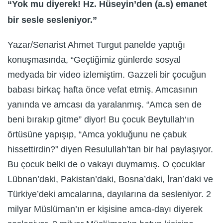
“Yok mu diyerek! Hz. Hüseyin’den (a.s) emanet
bir sesle sesleniyor.”
Yazar/Senarist Ahmet Turgut panelde yaptığı
konuşmasında, “Geçtiğimiz günlerde sosyal
medyada bir video izlemiştim. Gazzeli bir çocuğun
babası birkaç hafta önce vefat etmiş. Amcasının
yanında ve amcası da yaralanmış. “Amca sen de
beni bırakıp gitme” diyor! Bu çocuk Beytullah‘ın
örtüsüne yapışıp, “Amca yokluğunu ne çabuk
hissettirdin?” diyen Resulullah’tan bir hal paylaşıyor.
Bu çocuk belki de o vakayı duymamış. O çocuklar
Lübnan’daki, Pakistan’daki, Bosna’daki, İran’daki ve
Türkiye’deki amcalarına, dayılarına da sesleniyor. 2
milyar Müslüman’ın er kişisine amca-dayı diyerek