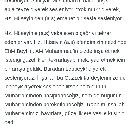
sesleniyor. 2 milyar Müslüman’ın hatun kişisine
abla-teyze diyerek sesleniyor. “Yok mu?” diyerek,
Hz. Hüseyin’den (a.s) emanet bir sesle sesleniyor.
Hz. Hüseyin’e (a.s) vekaleten o çağrıyı tekrar
edenler var. Hz. Hüseyin (a.s) efendimizin nezdinde
Ehl-i Beyt’in, Al-i Muhammed’in bizde inşa etmek
istediği güzellikleri tekrarlayabilmek, yâd etmek için
bir araya geldik. Buradan Lebbeyk! diyerek
sesleniyoruz. İnşallah bu Gazzeli kardeşlerimize de
lebbeyk diyerek seslenebilirsek hem dünün
Muharreminden nasipleneceğiz, hem de bugünün
Muharreminden bereketleneceğiz. Rabbim inşallah
Muharremimizi hayırlara, güzelliklere vesile kılsın.”
dedi.