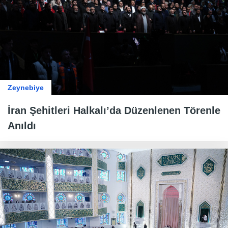
Zeynebiye
İran Şehitleri Halkalı’da Düzenlenen Törenle
Anıldı