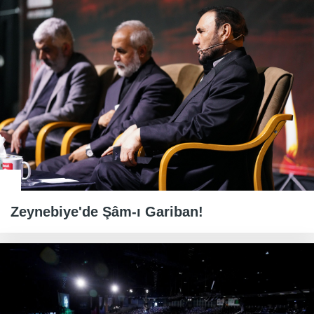
Zeynebiye'de Şâm-ı Gariban!