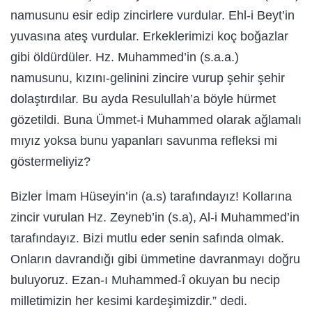
namusunu esir edip zincirlere vurdular. Ehl-i Beyt’in
yuvasına ateş vurdular. Erkeklerimizi koç boğazlar
gibi öldürdüler. Hz. Muhammed’in (s.a.a.)
namusunu, kızını-gelinini zincire vurup şehir şehir
dolaştırdılar. Bu ayda Resulullah’a böyle hürmet
gözetildi. Buna Ümmet-i Muhammed olarak ağlamalı
mıyız yoksa bunu yapanları savunma refleksi mi
göstermeliyiz?
Bizler İmam Hüseyin’in (a.s) tarafındayız! Kollarına
zincir vurulan Hz. Zeyneb’in (s.a), Al-i Muhammed’in
tarafındayız. Bizi mutlu eder senin safında olmak.
Onların davrandığı gibi ümmetine davranmayı doğru
buluyoruz. Ezan-ı Muhammed-î okuyan bu necip
milletimizin her kesimi kardeşimizdir.” dedi.