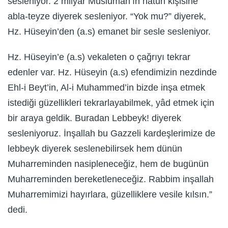
sesleniyor. 2 milyar Müslüman’ın hatun kişisine
abla-teyze diyerek sesleniyor. “Yok mu?” diyerek,
Hz. Hüseyin’den (a.s) emanet bir sesle sesleniyor.
Hz. Hüseyin’e (a.s) vekaleten o çağrıyı tekrar
edenler var. Hz. Hüseyin (a.s) efendimizin nezdinde
Ehl-i Beyt’in, Al-i Muhammed’in bizde inşa etmek
istediği güzellikleri tekrarlayabilmek, yâd etmek için
bir araya geldik. Buradan Lebbeyk! diyerek
sesleniyoruz. İnşallah bu Gazzeli kardeşlerimize de
lebbeyk diyerek seslenebilirsek hem dünün
Muharreminden nasipleneceğiz, hem de bugünün
Muharreminden bereketleneceğiz. Rabbim inşallah
Muharremimizi hayırlara, güzelliklere vesile kılsın.”
dedi.