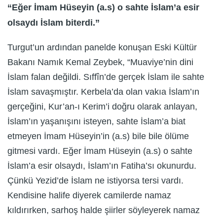
“Eğer İmam Hüseyin (a.s) o sahte İslam’a esir
olsaydı İslam biterdi.”
Turgut’un ardından panelde konuşan Eski Kültür
Bakanı Namık Kemal Zeybek, “Muaviye’nin dini
İslam falan değildi. Sıffîn’de gerçek İslam ile sahte
İslam savaşmıştır. Kerbela’da olan vakıa İslam’ın
gerçeğini, Kur’an-ı Kerim’i doğru olarak anlayan,
İslam’ın yaşanışını isteyen, sahte İslam’a biat
etmeyen İmam Hüseyin’in (a.s) bile bile ölüme
gitmesi vardı. Eğer İmam Hüseyin (a.s) o sahte
İslam’a esir olsaydı, İslam’ın Fatiha’sı okunurdu.
Çünkü Yezid’de İslam ne istiyorsa tersi vardı.
Kendisine halife diyerek camilerde namaz
kıldırırken, sarhoş halde şiirler söyleyerek namaz