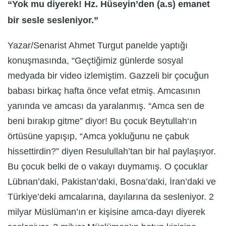
“Yok mu diyerek! Hz. Hüseyin’den (a.s) emanet
bir sesle sesleniyor.”
Yazar/Senarist Ahmet Turgut panelde yaptığı
konuşmasında, “Geçtiğimiz günlerde sosyal
medyada bir video izlemiştim. Gazzeli bir çocuğun
babası birkaç hafta önce vefat etmiş. Amcasının
yanında ve amcası da yaralanmış. “Amca sen de
beni bırakıp gitme” diyor! Bu çocuk Beytullah‘ın
örtüsüne yapışıp, “Amca yokluğunu ne çabuk
hissettirdin?” diyen Resulullah’tan bir hal paylaşıyor.
Bu çocuk belki de o vakayı duymamış. O çocuklar
Lübnan’daki, Pakistan’daki, Bosna’daki, İran’daki ve
Türkiye’deki amcalarına, dayılarına da sesleniyor. 2
milyar Müslüman’ın er kişisine amca-dayı diyerek