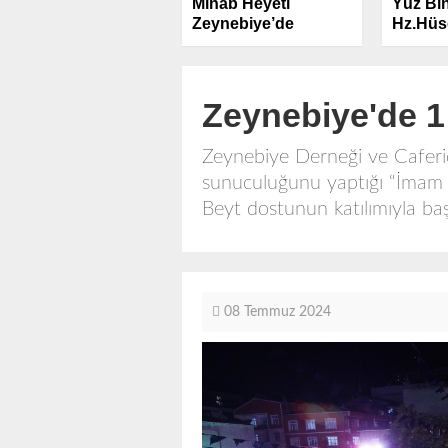
Minab Heyeti
Yüz Bin
Zeynebiye’de
Hz.Hüse
Lebbey
Zeynebiye'de 
Zeynebiye Derneği ve Caferi
sunuculuğunu yaptığı “İmam 
Beyt dostunun katılımıyla ba
08 Temmuz 2024