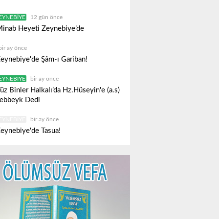
EYNEBIYE
12 gün önce
inab Heyeti Zeynebiye’de
bir ay önce
eynebiye'de Şâm-ı Gariban!
EYNEBIYE
bir ay önce
üz Binler Halkalı’da Hz.Hüseyin'e (a.s)
ebbeyk Dedi
EYNEBIYE
bir ay önce
eynebiye'de Tasua!