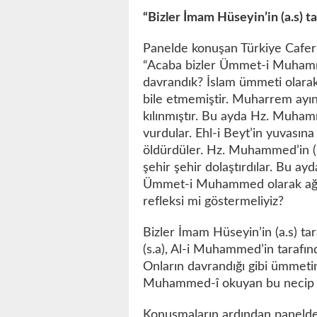
“Bizler İmam Hüseyin’in (a.s) ta
Panelde konuşan Türkiye Caferi
“Acaba bizler Ümmet-i Muhamm
davrandık? İslam ümmeti olarak 
bile etmemiştir. Muharrem ayı
kılınmıştır. Bu ayda Hz. Muhamm
vurdular. Ehl-i Beyt’in yuvasına
öldürdüler. Hz. Muhammed’in (s.
şehir şehir dolaştırdılar. Bu ay
Ümmet-i Muhammed olarak ağla
refleksi mi göstermeliyiz?
Bizler İmam Hüseyin’in (a.s) tar
(s.a), Al-i Muhammed’in tarafın
Onların davrandığı gibi ümmeti
Muhammed-î okuyan bu necip mil
Konuşmaların ardından panelde E