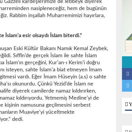
bu Gazzeli kardeşlerimize de lebbeyk diyerek
harreminden nasipleneceğiz, hem de bugünün
z. Rabbim inşallah Muharremimizi hayırlara,
 İslam’a esir olsaydı İslam biterdi.”
nuşan Eski Kültür Bakanı Namık Kemal Zeybek,
ğildi. Sıffîn’de gerçek İslam ile sahte İslam
ıa İslam’ın gerçeğini, Kur’an-ı Kerim’i doğru
şını isteyen, sahte İslam’a biat etmeyen İmam
 gitmesi vardı. Eğer İmam Hüseyin (a.s) o sahte
atiha’sı okunurdu. Çünkü Yezid’de İslam ne
 halife diyerek camilerde namaz kıldırırken,
k namaz kıldırıyordu. Yetmemiş Medine’yi de
Y
ce kişinin namusuna geçilmesini serbest
ümanların Muaviye’yi yüceltmekte
or.” dedi.