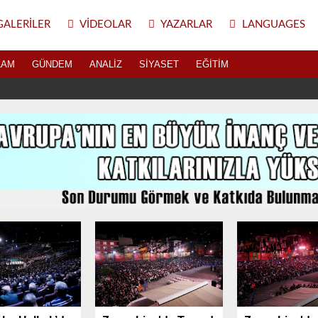
ALERILER
VIDEOLAR
YAZARLAR
LANGUAGES
LAM
GÜNDEM
ANALIZ
SIYASET
EĞITIM