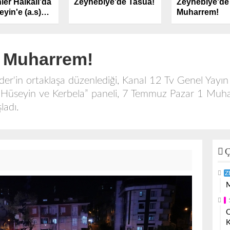
ler Halkalı’da
Zeynebiye'de Tasua!
Zeynebiye'de
yin'e (a.s)
Muharrem!
k Dedi
1 Muharrem!
der'in ortaklaşa düzenlediği, Kanal 12 Tv Genel Yay
Hüseyin ve Kerbela” paneli, 7 Temmuz Pazar 1 Muhar
şladı.
Ç
Z
M
O
K