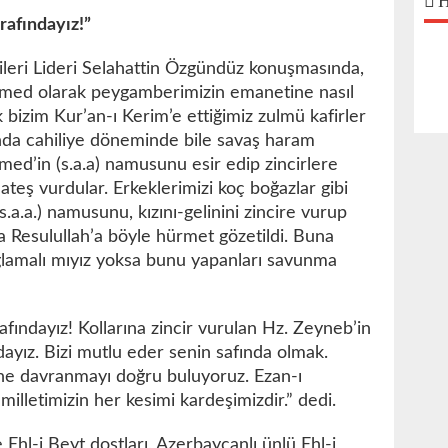
H
rafındayız!”
leri Lideri Selahattin Özgündüz konuşmasında,
ed olarak peygamberimizin emanetine nasıl
bizim Kur’an-ı Kerim’e ettiğimiz zulmü kafirler
nda cahiliye döneminde bile savaş haram
ed’in (s.a.a) namusunu esir edip zincirlere
 ateş vurdular. Erkeklerimizi koç boğazlar gibi
a.a.) namusunu, kızını-gelinini zincire vurup
da Resulullah’a böyle hürmet gözetildi. Buna
malı mıyız yoksa bunu yapanları savunma
afındayız! Kollarına zincir vurulan Hz. Zeyneb’in
dayız. Bizi mutlu eder senin safında olmak.
ne davranmayı doğru buluyoruz. Ezan-ı
letimizin her kesimi kardeşimizdir.” dedi.
hl-i Beyt dostları, Azerbaycanlı ünlü Ehl-i