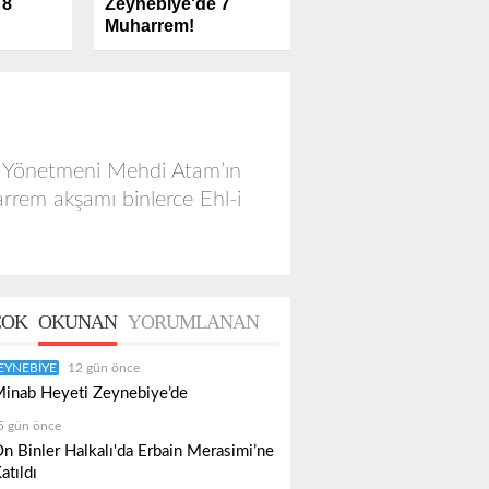
Zeynebiye'de 7
 8
Muharrem!
ın Yönetmeni Mehdi Atam’ın
rem akşamı binlerce Ehl-i
OK
OKUNAN
YORUMLANAN
EYNEBIYE
12 gün önce
inab Heyeti Zeynebiye’de
5 gün önce
n Binler Halkalı'da Erbain Merasimi’ne
atıldı