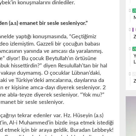
ek’in konuşmalarını dinlediler.
Z
M
n (a.s) emanet bir sesle sesleniyor.”
nelde yaptığı konuşmasında, “Geçtiğimiz
Z
deo izlemiştim. Gazzeli bir çocuğun babası
Z
 Amcasının yanında ve amcası da yaralanmış.
Y
e” diyor! Bu çocuk Beytullah‘ın örtüsüne
L
uk hissettirdin?” diyen Resulullah’tan bir hal
o vakayı duymamış. O çocuklar Lübnan’daki,
Z
daki ve Türkiye’deki amcalarına, dayılarına da
Z
n er kişisine amca-dayı diyerek sesleniyor. 2
ine abla-teyze diyerek sesleniyor. “Yok mu?”
emanet bir sesle sesleniyor.
çağrıyı tekrar edenler var. Hz. Hüseyin (a.s)
t’in, Al-i Muhammed’in bizde inşa etmek istediği
yâd etmek için bir araya geldik. Buradan Lebbeyk!