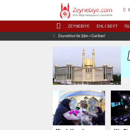
G
ZEYNEBIYE
EHL-I BEYT
İS
Zeynebiye'de Şâm-ı Gariban!