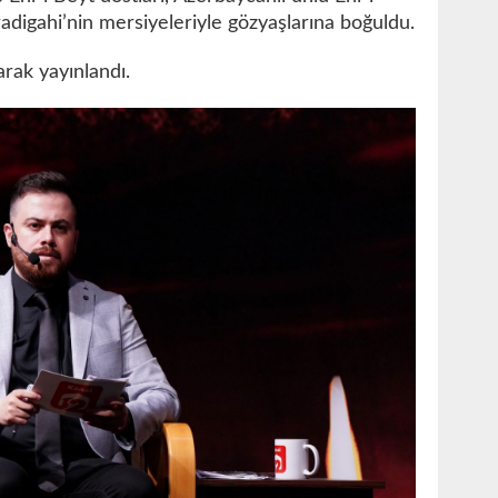
digahi’nin mersiyeleriyle gözyaşlarına boğuldu.
arak yayınlandı.