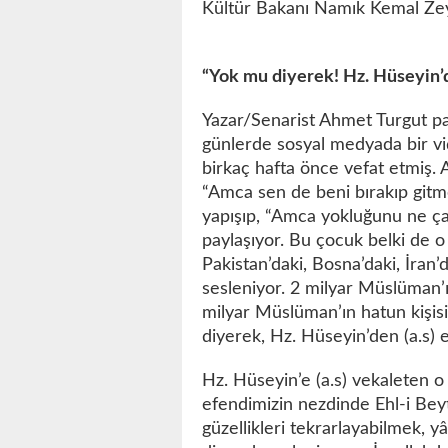
Kültür Bakanı Namık Kemal Zeyb
“Yok mu diyerek! Hz. Hüseyin’de
Yazar/Senarist Ahmet Turgut pa
günlerde sosyal medyada bir vi
birkaç hafta önce vefat etmiş.
“Amca sen de beni bırakıp gitm
yapışıp, “Amca yokluğunu ne çab
paylaşıyor. Bu çocuk belki de 
Pakistan’daki, Bosna’daki, İran’
sesleniyor. 2 milyar Müslüman’ı
milyar Müslüman’ın hatun kişis
diyerek, Hz. Hüseyin’den (a.s) 
Hz. Hüseyin’e (a.s) vekaleten o 
efendimizin nezdinde Ehl-i Bey
güzellikleri tekrarlayabilmek, 