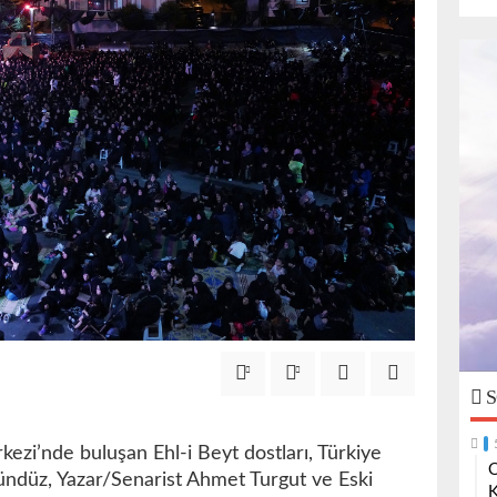
S
ezi’nde buluşan Ehl-i Beyt dostları, Türkiye
O
gündüz, Yazar/Senarist Ahmet Turgut ve Eski
K