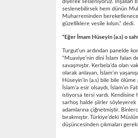
diyerek sesleniyoruz. İnşallah 
seslenebilirsek hem dünün Mu
Muharreminden bereketleneceği
güzelliklere vesile kılsın.” dedi.
“Eğer İmam Hüseyin (a.s) o sahte
Turgut’un ardından panelde ko
“Muaviye’nin dini İslam falan de
savaşmıştır. Kerbela’da olan vak
olarak anlayan, İslam’ın yaşanı
Hüseyin’in (a.s) bile bile ölüme
İslam’a esir olsaydı, İslam’ın F
istiyorsa tersi vardı. Kendisine
sarhoş halde şiirler söyleyere
adamlarına çiğnetmiştir. Binler
bırakmıştır. Türkiye’deki Müsl
düşüncesinden çıkmaları gerekiy