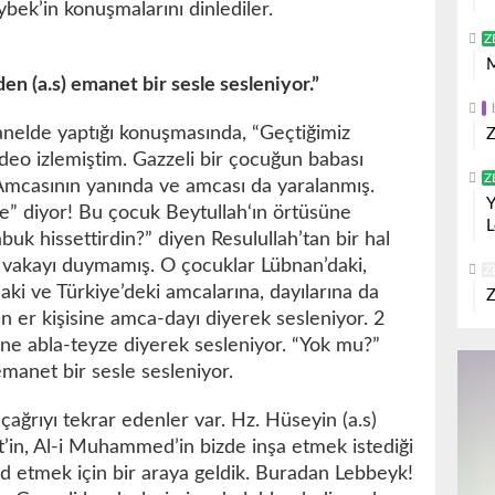
ek’in konuşmalarını dinlediler.
Z
M
n (a.s) emanet bir sesle sesleniyor.”
nelde yaptığı konuşmasında, “Geçtiğimiz
Z
deo izlemiştim. Gazzeli bir çocuğun babası
Z
 Amcasının yanında ve amcası da yaralanmış.
Y
e” diyor! Bu çocuk Beytullah‘ın örtüsüne
L
uk hissettirdin?” diyen Resulullah’tan bir hal
o vakayı duymamış. O çocuklar Lübnan’daki,
Z
daki ve Türkiye’deki amcalarına, dayılarına da
Z
n er kişisine amca-dayı diyerek sesleniyor. 2
ine abla-teyze diyerek sesleniyor. “Yok mu?”
emanet bir sesle sesleniyor.
çağrıyı tekrar edenler var. Hz. Hüseyin (a.s)
t’in, Al-i Muhammed’in bizde inşa etmek istediği
yâd etmek için bir araya geldik. Buradan Lebbeyk!