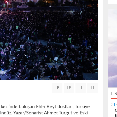
S
ezi’nde buluşan Ehl-i Beyt dostları, Türkiye
O
gündüz, Yazar/Senarist Ahmet Turgut ve Eski
K