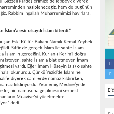
bu Gazzeli kardeşlerimize de lebbeyk diyerek
harreminden nasipleneceğiz, hem de bugünün
z. Rabbim inşallah Muharremimizi hayırlara,
 İslam’a esir olsaydı İslam biterdi.”
nuşan Eski Kültür Bakanı Namık Kemal Zeybek,
ğildi. Sıffîn’de gerçek İslam ile sahte İslam
ıa İslam’ın gerçeğini, Kur’an-ı Kerim’i doğru
şını isteyen, sahte İslam’a biat etmeyen İmam
 gitmesi vardı. Eğer İmam Hüseyin (a.s) o sahte
atiha’sı okunurdu. Çünkü Yezid’de İslam ne
 halife diyerek camilerde namaz kıldırırken,
k namaz kıldırıyordu. Yetmemiş Medine’yi de
Y
ce kişinin namusuna geçilmesini serbest
ümanların Muaviye’yi yüceltmekte
or.” dedi.