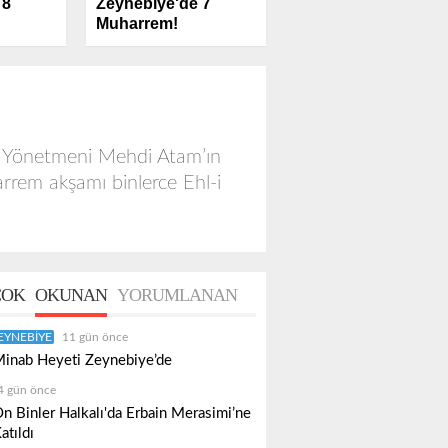
Zeynebiye'de 7
 8
Muharrem!
ın Yönetmeni Mehdi Atam’ın
rem akşamı binlerce Ehl-i
OK
OKUNAN
YORUMLANAN
EYNEBIYE
11 gün önce
inab Heyeti Zeynebiye’de
4 gün önce
n Binler Halkalı'da Erbain Merasimi’ne
atıldı