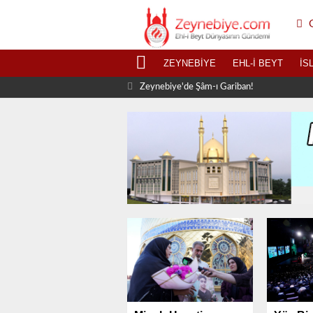
G
ZEYNEBIYE
EHL-I BEYT
İS
Zeynebiye'de Şâm-ı Gariban!