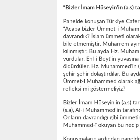
“Bizler İmam Hüseyin’in (a.s) ta
Panelde konuşan Türkiye Caferi
“Acaba bizler Ümmet-i Muhamm
davrandık? İslam ümmeti olarak 
bile etmemiştir. Muharrem ayı
kılınmıştır. Bu ayda Hz. Muhamm
vurdular. Ehl-i Beyt’in yuvasına
öldürdüler. Hz. Muhammed’in (s.
şehir şehir dolaştırdılar. Bu ay
Ümmet-i Muhammed olarak ağla
refleksi mi göstermeliyiz?
Bizler İmam Hüseyin’in (a.s) tar
(s.a), Al-i Muhammed’in tarafın
Onların davrandığı gibi ümmeti
Muhammed-î okuyan bu necip mil
Konuşmaların ardından panelde E