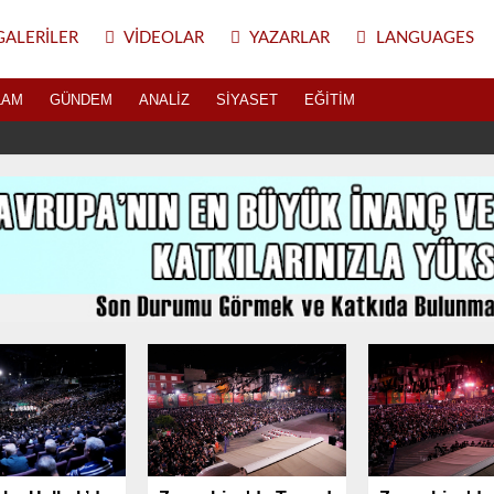
ALERILER
VIDEOLAR
YAZARLAR
LANGUAGES
LAM
GÜNDEM
ANALIZ
SIYASET
EĞITIM