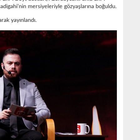
digahi’nin mersiyeleriyle gözyaşlarına boğuldu.
arak yayınlandı.