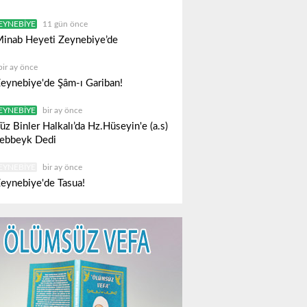
EYNEBIYE
11 gün önce
inab Heyeti Zeynebiye’de
bir ay önce
eynebiye'de Şâm-ı Gariban!
EYNEBIYE
bir ay önce
üz Binler Halkalı’da Hz.Hüseyin'e (a.s)
ebbeyk Dedi
EYNEBIYE
bir ay önce
eynebiye'de Tasua!