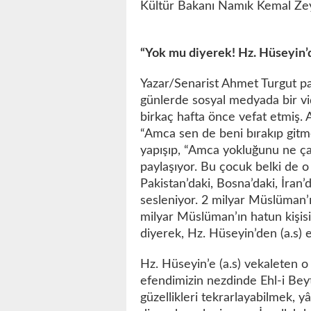
Kültür Bakanı Namık Kemal Zeyb
“Yok mu diyerek! Hz. Hüseyin’de
Yazar/Senarist Ahmet Turgut pa
günlerde sosyal medyada bir vi
birkaç hafta önce vefat etmiş.
“Amca sen de beni bırakıp gitm
yapışıp, “Amca yokluğunu ne çab
paylaşıyor. Bu çocuk belki de 
Pakistan’daki, Bosna’daki, İran’
sesleniyor. 2 milyar Müslüman’ı
milyar Müslüman’ın hatun kişis
diyerek, Hz. Hüseyin’den (a.s) 
Hz. Hüseyin’e (a.s) vekaleten o 
efendimizin nezdinde Ehl-i Bey
güzellikleri tekrarlayabilmek, 