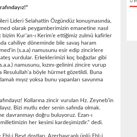
H
rafındayız!”
leri Lideri Selahattin Özgündüz konuşmasında,
ed olarak peygamberimizin emanetine nasıl
bizim Kur’an-ı Kerim’e ettiğimiz zulmü kafirler
nda cahiliye döneminde bile savaş haram
ed’in (s.a.a) namusunu esir edip zincirlere
 ateş vurdular. Erkeklerimizi koç boğazlar gibi
a.a.) namusunu, kızını-gelinini zincire vurup
da Resulullah’a böyle hürmet gözetildi. Buna
malı mıyız yoksa bunu yapanları savunma
afındayız! Kollarına zincir vurulan Hz. Zeyneb’in
dayız. Bizi mutlu eder senin safında olmak.
ne davranmayı doğru buluyoruz. Ezan-ı
letimizin her kesimi kardeşimizdir.” dedi.
hl-i Beyt dostları, Azerbaycanlı ünlü Ehl-i