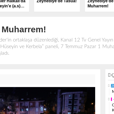
ler Halkalı’da
Zeynebiye'de Tasua!
Zeynebiye'de
yin'e (a.s)
Muharrem!
k Dedi
1 Muharrem!
der'in ortaklaşa düzenlediği, Kanal 12 Tv Genel Yay
Hüseyin ve Kerbela” paneli, 7 Temmuz Pazar 1 Muhar
şladı.
Ç
Z
M
O
K