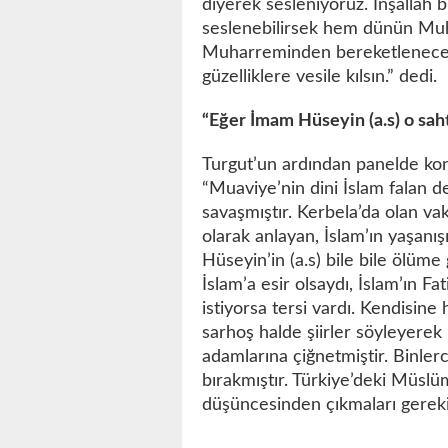
diyerek sesleniyoruz. İnşallah 
seslenebilirsek hem dünün Mu
Muharreminden bereketleneceği
güzelliklere vesile kılsın.” dedi.
“Eğer İmam Hüseyin (a.s) o sahte
Turgut’un ardından panelde ko
“Muaviye’nin dini İslam falan de
savaşmıştır. Kerbela’da olan vak
olarak anlayan, İslam’ın yaşanı
Hüseyin’in (a.s) bile bile ölüme
İslam’a esir olsaydı, İslam’ın F
istiyorsa tersi vardı. Kendisine
sarhoş halde şiirler söyleyere
adamlarına çiğnetmiştir. Binler
bırakmıştır. Türkiye’deki Müsl
düşüncesinden çıkmaları gerekiy