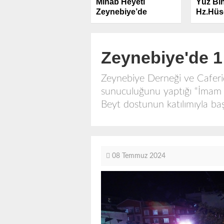
Minab Heyeti
Yüz Bin
Zeynebiye’de
Hz.Hüse
Lebbey
Zeynebiye'de 
Zeynebiye Derneği ve Caferi
sunuculuğunu yaptığı “İmam 
Beyt dostunun katılımıyla ba
08 Temmuz 2024