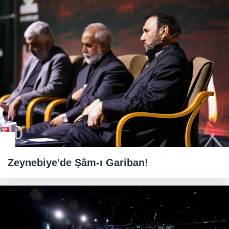
Zeynebiye'de Şâm-ı Gariban!