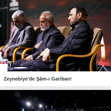
Zeynebiye'de Şâm-ı Gariban!